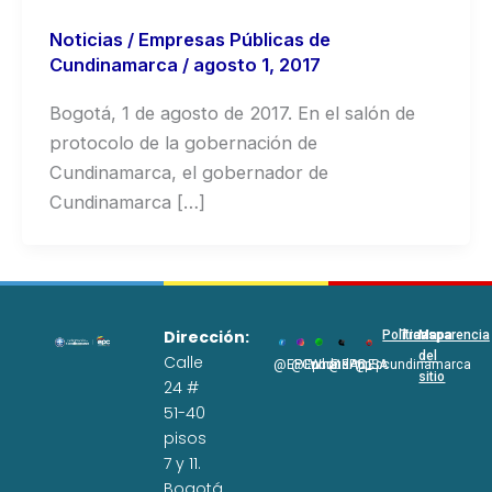
Noticias
/
Empresas Públicas de
Cundinamarca
/
agosto 1, 2017
Bogotá, 1 de agosto de 2017. En el salón de
protocolo de la gobernación de
Cundinamarca, el gobernador de
Cundinamarca […]
Dirección:
Políticas
Transparencia
Mapa
del
Calle
@EPCundi
@Epcundi
WhatsApp
@EPC_SA
@Epcundinamarca
sitio
24 #
51-40
pisos
7 y 11.
Bogotá