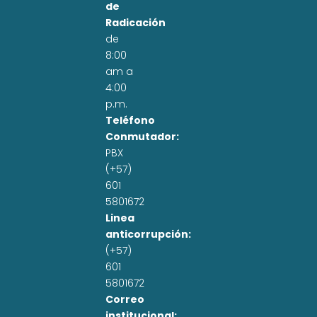
de
Radicación
de
8:00
am a
4:00
p.m.
Teléfono
Conmutador:
PBX
(+57)
601
5801672
Linea
anticorrupción:
(+57)
601
5801672
Correo
institucional: