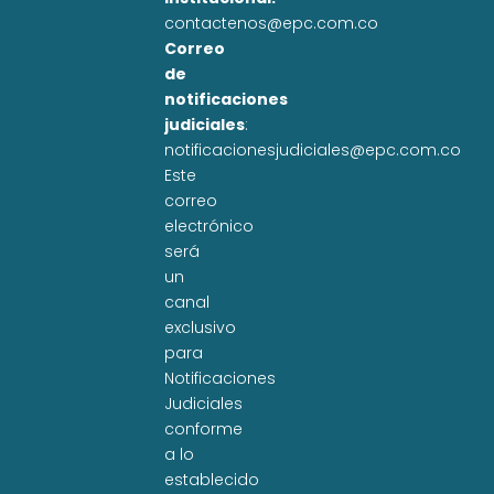
contactenos@epc.com.co
Correo
de
notificaciones
judiciales
:
notificacionesjudiciales@epc.com.co
Este
correo
electrónico
será
un
canal
exclusivo
para
Notificaciones
Judiciales
conforme
a lo
establecido