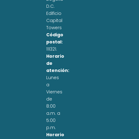
D.C.
Edificio
Capital
Towers
Código
postal:
111321.
Horario
de
atención:
Lunes
a
Viernes
de
8:00
a.m. a
5:00
p.m.
Horario