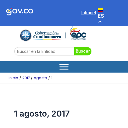
Ir
al
Intranet
ES
contenido
Search
Buscar
Inicio
2017
agosto
1
1 agosto, 2017