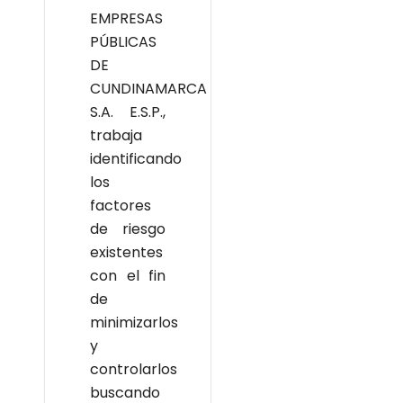
EMPRESAS
PÚBLICAS
DE
CUNDINAMARCA
S.A. E.S.P.,
trabaja
identificando
los
factores
de riesgo
existentes
con el fin
de
minimizarlos
y
controlarlos
buscando