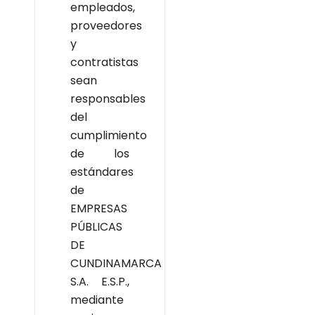
empleados,
proveedores
y
contratistas
sean
responsables
del
cumplimiento
de los
estándares
de
EMPRESAS
PÚBLICAS
DE
CUNDINAMARCA
S.A. E.S.P.,
mediante