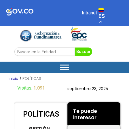
Ir
al
Intranet
ES
contenido
Search
Buscar
Inicio
POLÍTICAS
Visitas:
1.091
septiembre 23, 2025
Te puede
POLÍTICAS
interesar
GESTIÓN