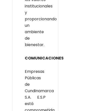
institucionales
y
proporcionando
un
ambiente
de
bienestar.
COMUNICACIONES
Empresas
Públicas
de
Cundinamarca
S.A. E.S.P
está
comprometida