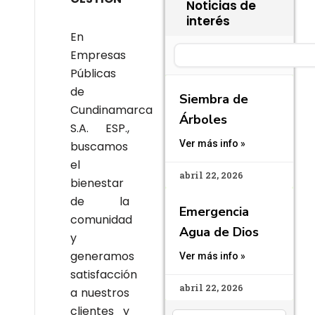
Noticias de
interés
En
Search
Empresas
Públicas
de
Siembra de
Cundinamarca
Árboles
S.A. ESP.,
Ver más info »
buscamos
el
abril 22, 2026
bienestar
de la
Emergencia
comunidad
Agua de Dios
y
generamos
Ver más info »
satisfacción
abril 22, 2026
a nuestros
clientes y