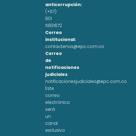
anticorrupción:
(+57)
601
5801672
Correo
institucional:
contactenos@epc.com.co
Correo
de
notificaciones
judiciales
:
notificacionesjudiciales@epc.com.co
Este
correo
electrónico
será
un
canal
exclusivo