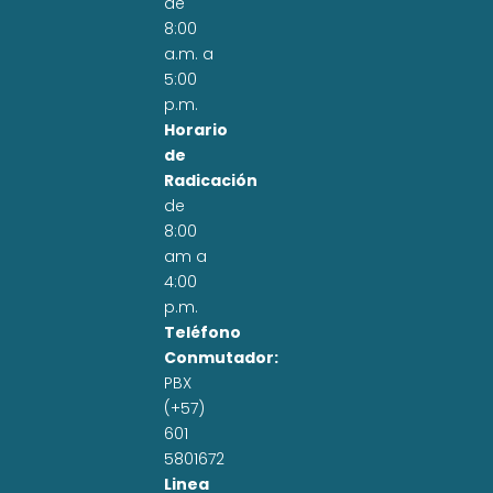
de
8:00
a.m. a
5:00
p.m.
Horario
de
Radicación
de
8:00
am a
4:00
p.m.
Teléfono
Conmutador:
PBX
(+57)
601
5801672
Linea