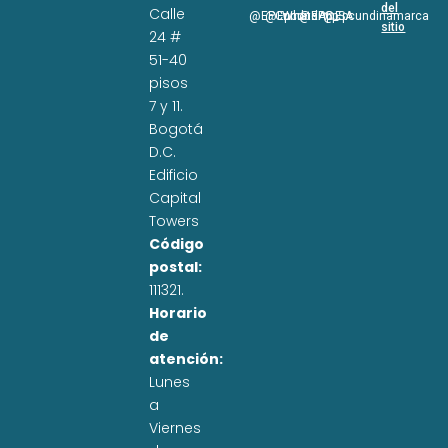
del
Calle
@EPCundi
@Epcundi
WhatsApp
@EPC_SA
@Epcundinamarca
sitio
24 #
51-40
pisos
7 y 11.
Bogotá
D.C.
Edificio
Capital
Towers
Código
postal:
111321.
Horario
de
atención:
Lunes
a
Viernes