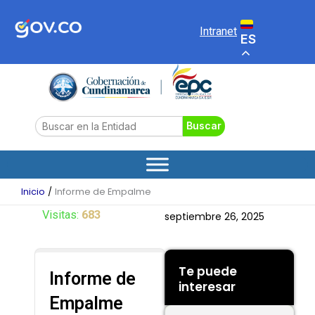
Ir
al
Intranet
ES
contenido
Search
Buscar
Inicio
Informe de Empalme
Visitas:
683
septiembre 26, 2025
Te puede
Informe de
interesar
Empalme