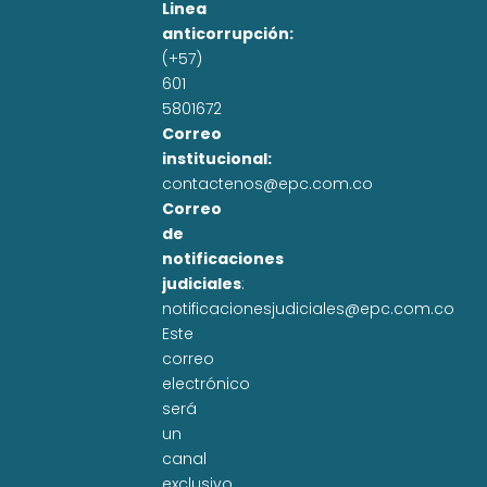
Linea
anticorrupción:
(+57)
601
5801672
Correo
institucional:
contactenos@epc.com.co
Correo
de
notificaciones
judiciales
:
notificacionesjudiciales@epc.com.co
Este
correo
electrónico
será
un
canal
exclusivo