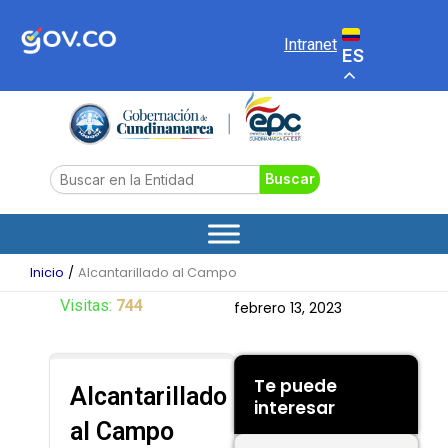
Ir
al
Intranet
ES
contenido
Search
Buscar
Inicio
Alcantarillado al Campo
Visitas:
744
febrero 13, 2023
Te puede
Alcantarillado
interesar
al Campo