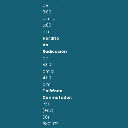
de
8:00
a.m. a
5:00
p.m.
Horario
de
Radicación
de
8:00
am a
4:00
p.m.
Teléfono
Conmutador:
PBX
(+57)
601
5801672