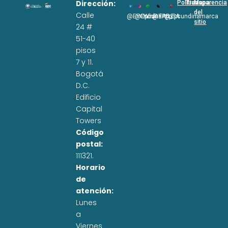
Dirección:
Políticas
Transparencia
Mapa
del
Calle
@EPCundi
@Epcundi
WhatsApp
@EPC_SA
@Epcundinamarca
sitio
24 #
51-40
pisos
7 y 11.
Bogotá
D.C.
Edificio
Capital
Towers
Código
postal:
111321.
Horario
de
atención:
Lunes
a
Viernes