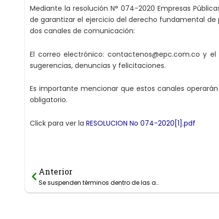
Mediante la resolución N° 074-2020 Empresas Pública
de garantizar el ejercicio del derecho fundamental de 
dos canales de comunicación:
El correo electrónico: contactenos@epc.com.co y el 
sugerencias, denuncias y felicitaciones.
Es importante mencionar que estos canales operarán 
obligatorio.
Click para ver la
RESOLUCION No 074-2020[1].pdf
Anterior
Prev
Se suspenden términos dentro de las actuaciones administrativas y disciplinarias que se adelanten en EPC