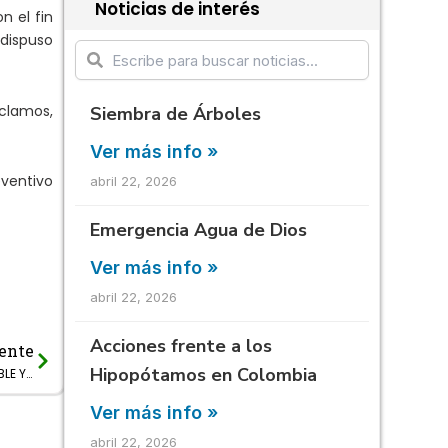
Noticias de interés
n el fin
 dispuso
eclamos,
Siembra de Árboles
Ver más info »
eventivo
abril 22, 2026
Emergencia Agua de Dios
Ver más info »
abril 22, 2026
Acciones frente a los
ente
Next
Hipopótamos en Colombia
Encuentro del sector de AGUA POTABLE Y SANEAMIENTO BÁSICO en Cundinamarca.
Ver más info »
abril 22, 2026