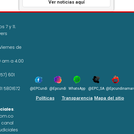
Ver noticias aquí
 7 y 11.
wers
Viernes de
0 am a 4:00
57) 601
01 5801672
@EPCundi
@Epcundi
WhatsApp
@EPC_SA
@Epcundinamar
Políticas
Transparencia
Mapa del sitio
ciales
:
com.co
n canal
udiciales