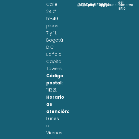
del
Calle
@EPCundi
@Epcundi
WhatsApp
@EPC_SA
@Epcundinamarca
sitio
24 #
51-40
pisos
7 y 11.
Bogotá
D.C.
Edificio
Capital
Towers
Código
postal:
111321.
Horario
de
atención:
Lunes
a
Viernes