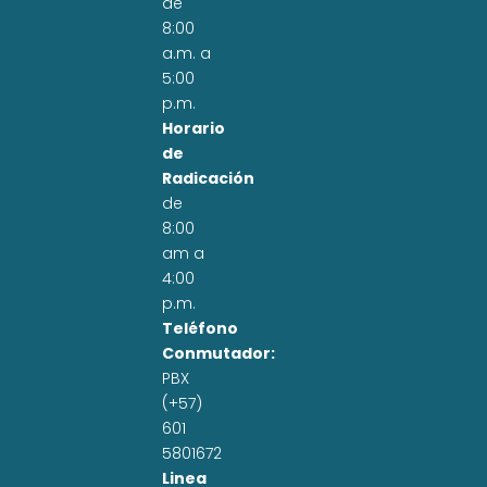
de
8:00
a.m. a
5:00
p.m.
Horario
de
Radicación
de
8:00
am a
4:00
p.m.
Teléfono
Conmutador:
PBX
(+57)
601
5801672
Linea