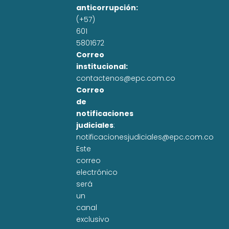
anticorrupción:
(+57)
601
5801672
Correo
institucional:
contactenos@epc.com.co
Correo
de
notificaciones
judiciales
:
notificacionesjudiciales@epc.com.co
Este
correo
electrónico
será
un
canal
exclusivo