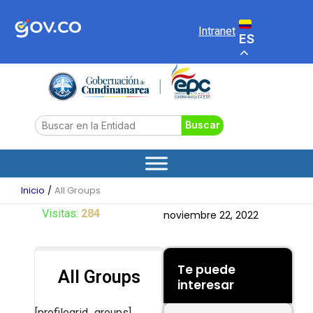
Ir
al
Intranet
ES
contenido
Search
Buscar
Inicio
All Groups
Visitas:
284
noviembre 22, 2022
Te puede
All Groups
interesar
[profilegrid_groups]