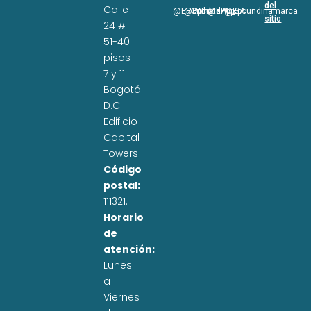
del
Calle
@EPCundi
@Epcundi
WhatsApp
@EPC_SA
@Epcundinamarca
sitio
24 #
51-40
pisos
7 y 11.
Bogotá
D.C.
Edificio
Capital
Towers
Código
postal:
111321.
Horario
de
atención:
Lunes
a
Viernes