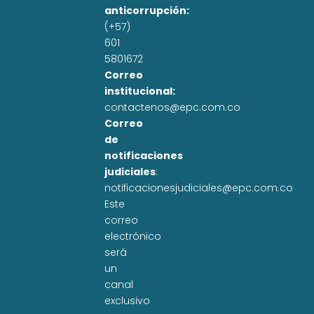
anticorrupción:
(+57)
601
5801672
Correo
institucional:
contactenos@epc.com.co
Correo
de
notificaciones
judiciales
:
notificacionesjudiciales@epc.com.co
Este
correo
electrónico
será
un
canal
exclusivo