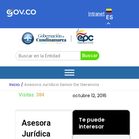
Ir
al
Intranet
ES
contenido
Search
Buscar
Inicio
Asesora Jurídica Senior De Gerencia
Visitas:
384
octubre 12, 2016
Te puede
Asesora
interesar
Jurídica