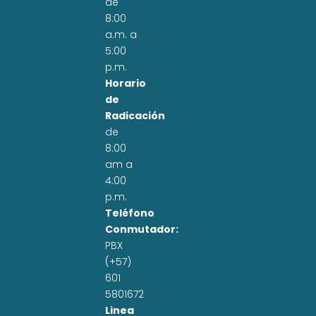
de
8:00
a.m. a
5:00
p.m.
Horario
de
Radicación
de
8:00
am a
4:00
p.m.
Teléfono
Conmutador:
PBX
(+57)
601
5801672
Linea