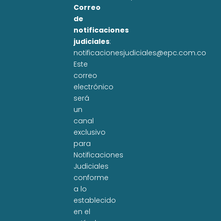
Correo
de
notificaciones
judiciales
:
notificacionesjudiciales@epc.com.co
Este
correo
electrónico
será
un
canal
exclusivo
para
Notificaciones
Judiciales
conforme
a lo
establecido
en el