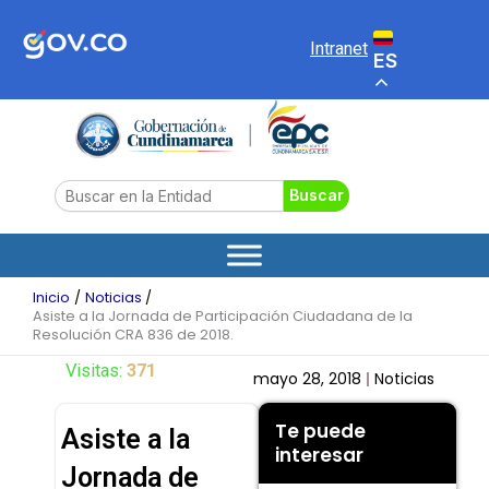
Ir
al
Intranet
ES
contenido
Search
Buscar
Inicio
Noticias
Asiste a la Jornada de Participación Ciudadana de la
Resolución CRA 836 de 2018.
Visitas:
371
mayo 28, 2018
Noticias
Te puede
Asiste a la
interesar
Jornada de