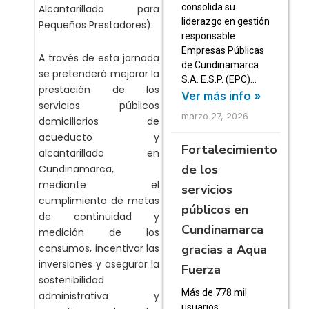
consolida su
Alcantarillado para
liderazgo en gestión
Pequeños Prestadores).
responsable
Empresas Públicas
A través de esta jornada
de Cundinamarca
se pretenderá mejorar la
S.A. E.S.P. (EPC)…
prestación de los
Ver más info »
servicios públicos
marzo 27, 2026
domiciliarios de
acueducto y
Fortalecimiento
alcantarillado en
de los
Cundinamarca,
mediante el
servicios
cumplimiento de metas
públicos en
de continuidad y
Cundinamarca
medición de los
consumos, incentivar las
gracias a Aqua
inversiones y asegurar la
Fuerza
sostenibilidad
Más de 778 mil
administrativa y
usuarios