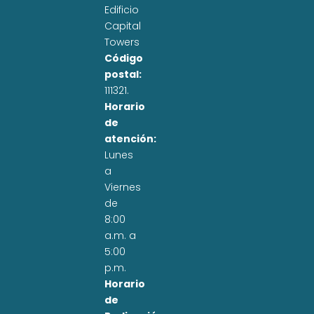
Edificio
Capital
Towers
Código
postal:
111321.
Horario
de
atención:
Lunes
a
Viernes
de
8:00
a.m. a
5:00
p.m.
Horario
de