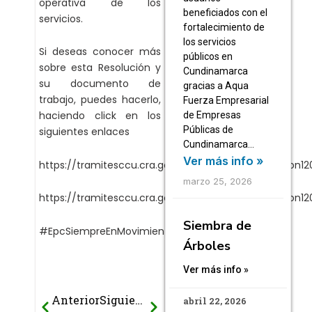
operativa de los
beneficiados con el
servicios.
fortalecimiento de
los servicios
Si deseas conocer más
públicos en
sobre esta Resolución y
Cundinamarca
su documento de
gracias a Aqua
trabajo, puedes hacerlo,
Fuerza Empresarial
haciendo click en los
de Empresas
Públicas de
siguientes enlaces
Cundinamarca…
Ver más info »
https://tramitesccu.cra.gov.co/normatividad/Admon1
marzo 25, 2026
https://tramitesccu.cra.gov.co/normatividad/Admon
Siembra de
#EpcSiempreEnMovimiento
Árboles
Ver más info »
Anterior
Siguiente
Prev
Next
abril 22, 2026