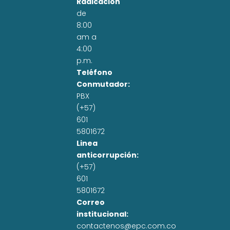
Radicación
de
8:00
am a
4:00
p.m.
Teléfono
Conmutador:
PBX
(+57)
601
5801672
Linea
anticorrupción:
(+57)
601
5801672
Correo
institucional:
contactenos@epc.com.co