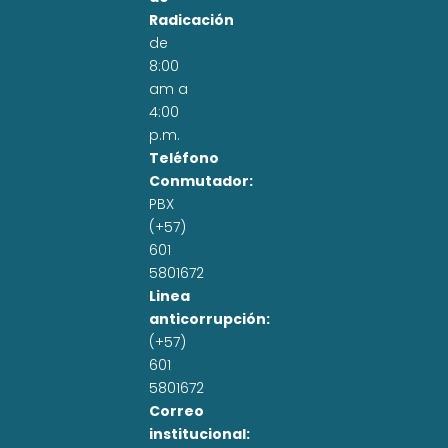
Radicación
de
8:00
am a
4:00
p.m.
Teléfono
Conmutador:
PBX
(+57)
601
5801672
Linea
anticorrupción:
(+57)
601
5801672
Correo
institucional: