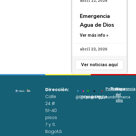
abril 22, 2026
Emergencia
Agua de Dios
Ver más info »
abril 22, 2026
Ver noticias aquí
Dirección:
Políticas
Transparencia
Mapa
del
Calle
@EPCundi
@Epcundi
WhatsApp
@EPC_SA
@Epcundinamarca
sitio
24 #
51-40
pisos
7 y 11.
Bogotá