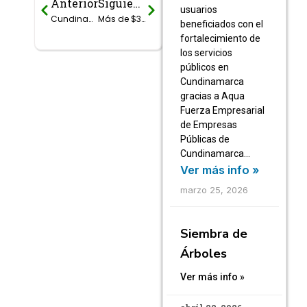
Anterior
Siguiente
Prev
Next
usuarios
Cundinamarca finalizó con éxito el 2do Congreso “Agua para el Progreso”
Más de $39 mil millones para culminar las obras del acueducto regional La Mesa-Anapoima
beneficiados con el
fortalecimiento de
los servicios
públicos en
Cundinamarca
gracias a Aqua
Fuerza Empresarial
de Empresas
Públicas de
Cundinamarca…
Ver más info »
marzo 25, 2026
Siembra de
Árboles
Ver más info »