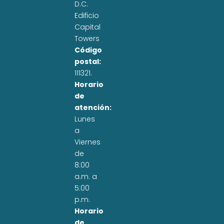
D.C.
Edificio
Capital
Towers
Código
postal:
111321.
Horario
de
atención:
Lunes
a
Viernes
de
8:00
a.m. a
5:00
p.m.
Horario
de