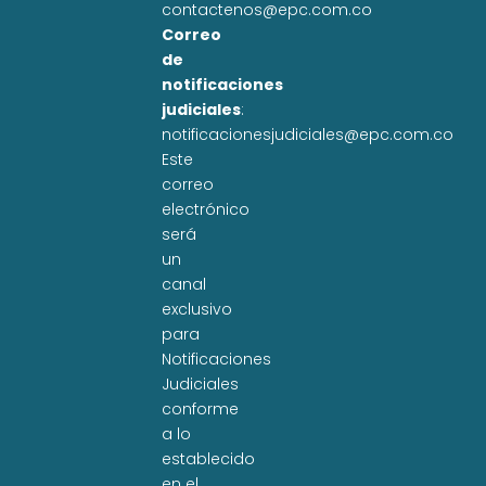
contactenos@epc.com.co
Correo
de
notificaciones
judiciales
:
notificacionesjudiciales@epc.com.co
Este
correo
electrónico
será
un
canal
exclusivo
para
Notificaciones
Judiciales
conforme
a lo
establecido
en el