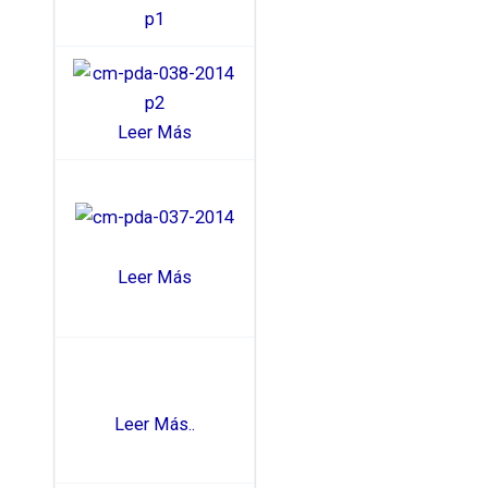
Leer Más
Leer Más
Leer Más..