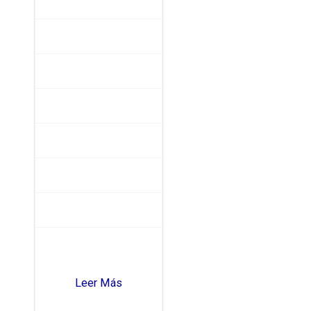
Leer Más