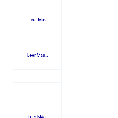
Leer Más
Leer Más…
Leer Más..