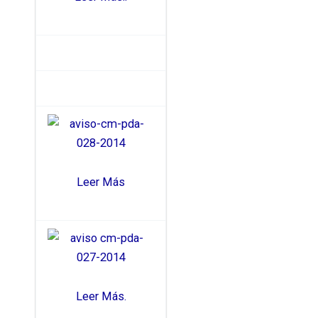
Leer Más
Leer Más.