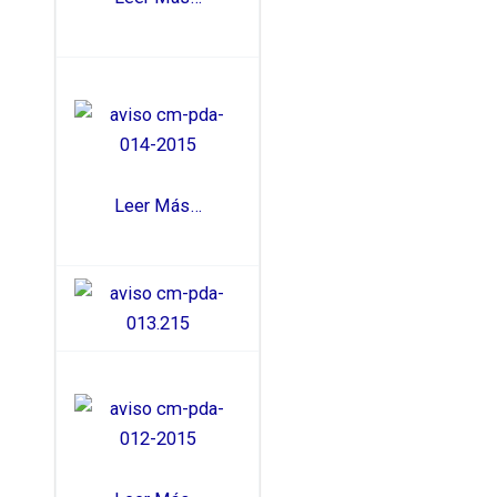
Leer Más…
Leer Más…