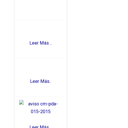
Leer Más…
Leer Más..
Leer Más…