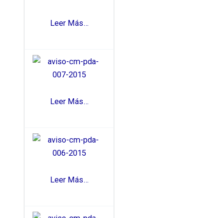
Leer Más…
Leer Más…
Leer Más…