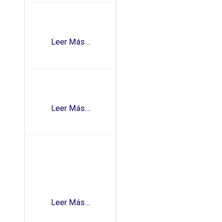
Leer Más…
Leer Más…
Leer Más…