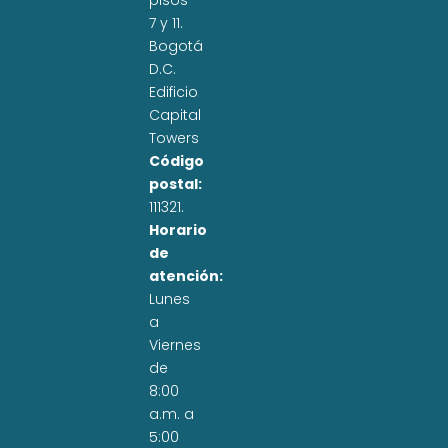
pisos
7 y 11.
Bogotá
D.C.
Edificio
Capital
Towers
Código
postal:
111321.
Horario
de
atención:
Lunes
a
Viernes
de
8:00
a.m. a
5:00