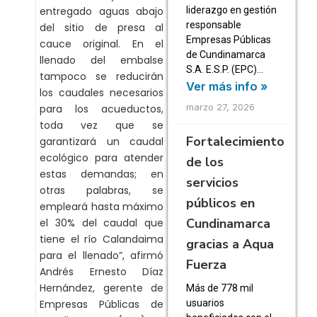
liderazgo en gestión
entregado aguas abajo
responsable
del sitio de presa al
Empresas Públicas
cauce original. En el
de Cundinamarca
llenado del embalse
S.A. E.S.P. (EPC)…
tampoco se reducirán
Ver más info »
los caudales necesarios
marzo 27, 2026
para los acueductos,
toda vez que se
Fortalecimiento
garantizará un caudal
ecológico para atender
de los
estas demandas; en
servicios
otras palabras, se
públicos en
empleará hasta máximo
Cundinamarca
el 30% del caudal que
tiene el río Calandaima
gracias a Aqua
para el llenado”, afirmó
Fuerza
Andrés Ernesto Díaz
Hernández, gerente de
Más de 778 mil
usuarios
Empresas Públicas de