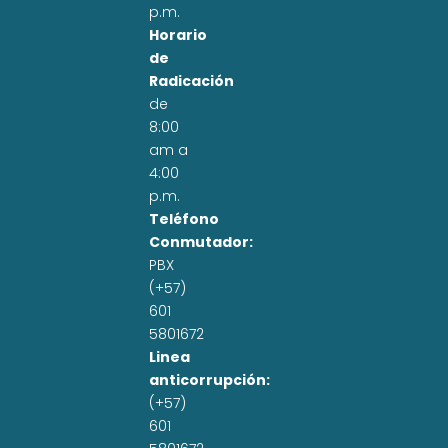
p.m.
Horario
de
Radicación
de
8:00
am a
4:00
p.m.
Teléfono
Conmutador:
PBX
(+57)
601
5801672
Linea
anticorrupción:
(+57)
601