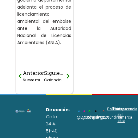
adelanta el proceso de
licenciamiento
ambiental del embalse
ante la Autoridad
Nacional de Licencias
Ambientales (ANLA).
Anterior
Siguiente
Prev
Next
Nueve municipios de Cundinamarca reciben el Plan de Gestión Integral de Residuos Sólidos PGIRS.
Calandaima, sembremos Agua para cosechar Vida
Dirección:
Políticas
Transparencia
Mapa
del
Calle
@EPCundi
@Epcundi
WhatsApp
@EPC_SA
@Epcundinamarca
sitio
24 #
51-40