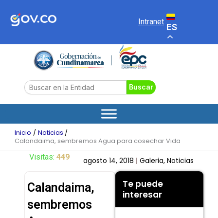
Ir
al
Intranet
ES
contenido
Search
Buscar
Inicio
Noticias
Calandaima, sembremos Agua para cosechar Vida
Visitas:
449
agosto 14, 2018
Galeria
,
Noticias
Te puede
Calandaima,
interesar
sembremos