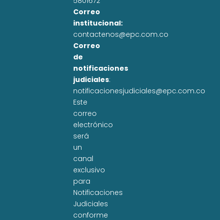
5801672
Correo
institucional:
contactenos@epc.com.co
Correo
de
notificaciones
judiciales
:
notificacionesjudiciales@epc.com.co
Este
correo
electrónico
será
un
canal
exclusivo
para
Notificaciones
Judiciales
conforme