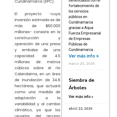
beneficiados con el
Cundinamarca (EPC).
fortalecimiento de
los servicios
El proyecto -cuya
públicos en
inversión estimada es de
Cundinamarca
más de $60.000
gracias a Aqua
millones- consiste en la
Fuerza Empresarial
construcción y
de Empresas
operación de una presa
Públicas de
y embalse de una
Cundinamarca…
capacidad de 4.5
Ver más info »
millones de metros
marzo 25, 2026
cúbicos sobre el río
Calandaima, en un área
Siembra de
de inundación de 34.6
hectáreas, que actuará
Árboles
como una medida de
Ver más info »
adaptación a la
variabilidad y al cambio
abril 22, 2026
climático, ya que los
usuarios del recurso