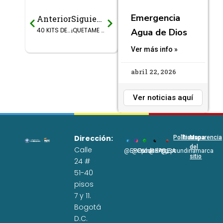
Emergencia
Anterior
Siguiente
Prev
Next
40 KITS DE LABORATORIO PARA PLANTAS DE TRATAMIENTO DE AGUA POTABLE.
¡QUETAME ESTAMOS CON USTEDES!
Agua de Dios
Ver más info »
abril 22, 2026
Ver noticias aquí
Dirección:
Políticas
Transparencia
Mapa
del
Calle
@EPCundi
@Epcundi
WhatsApp
@EPC_SA
@Epcundinamarca
sitio
24 #
51-40
pisos
7 y 11.
Bogotá
D.C.