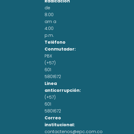
Radicación
de
8:00
am a
4:00
p.m.
Teléfono
Conmutador:
PBX
(+57)
601
5801672
Linea
anticorrupción:
(+57)
601
5801672
Correo
institucional:
contactenos@epc.com.co