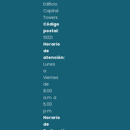
Edificio
Capital
Towers
Código
postal:
111321.
Horario
de
atención:
Lunes
a
Viernes
de
8:00
a.m. a
5:00
p.m.
Horario
de