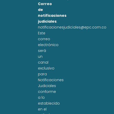
Correo
de
notificaciones
judiciales
:
notificacionesjudiciales@epc.com.co
Este
correo
electrónico
será
un
canal
exclusivo
para
Notificaciones
Judiciales
conforme
a lo
establecido
en el