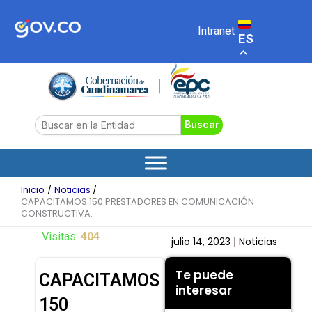
Ir
al
Intranet
ES
contenido
Search
Buscar
Inicio
Noticias
CAPACITAMOS 150 PRESTADORES EN COMUNICACIÓN
CONSTRUCTIVA.
Visitas:
404
julio 14, 2023
Noticias
Te puede
CAPACITAMOS
interesar
150