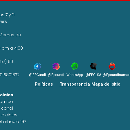
 7 y 11.
wers
Viernes de
0 am a 4:00
57) 601
01 5801672
@EPCundi
@Epcundi
WhatsApp
@EPC_SA
@Epcundinamar
Políticas
Transparencia
Mapa del sitio
ciales
:
com.co
n canal
udiciales
 artículo 197