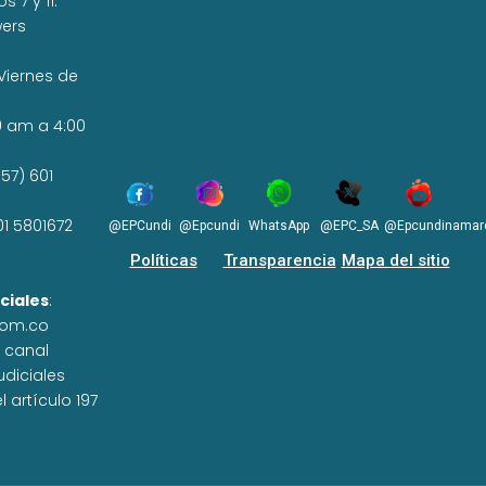
 7 y 11.
wers
Viernes de
0 am a 4:00
57) 601
01 5801672
@EPCundi
@Epcundi
WhatsApp
@EPC_SA
@Epcundinamar
Políticas
Transparencia
Mapa del sitio
ciales
:
com.co
n canal
udiciales
 artículo 197