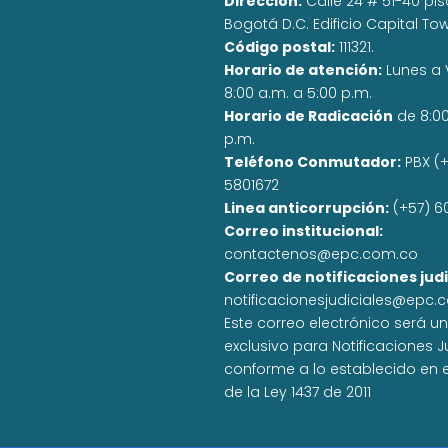
Dirección:
Calle 24 # 51-40 pisos
Bogotá D.C. Edificio Capital To
Código postal:
111321.
Horario de atención:
Lunes a 
8:00 a.m. a 5:00 p.m.
Horario de Radicación
de 8:0
p.m.
Teléfono Conmutador:
PBX (+
5801672
Linea anticorrupción:
(+57) 6
Correo institucional:
contactenos@epc.com.co
Correo de notificaciones judi
notificacionesjudiciales@epc.
Este correo electrónico será u
exclusivo para Notificaciones J
conforme a lo establecido en el
de la Ley 1437 de 2011