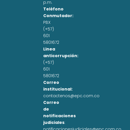
p.m.
Teléfono
Conmutador:
PBX
(+57)
601
5801672
Linea
anticorrupción:
(+57)
601
5801672
Correo
institucional:
contactenos@epc.com.co
Correo
de
notificaciones
judiciales
:
notificacionesjudiciales@epc.com.co