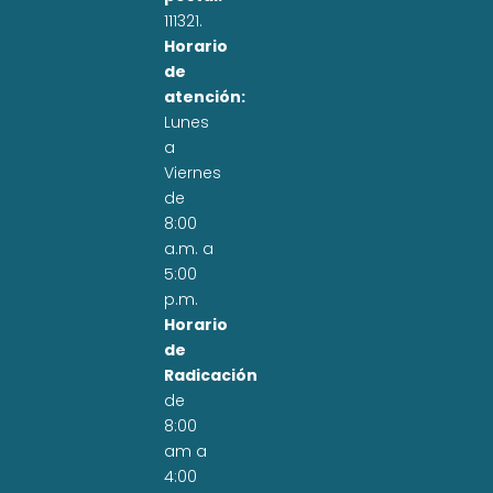
111321.
Horario
de
atención:
Lunes
a
Viernes
de
8:00
a.m. a
5:00
p.m.
Horario
de
Radicación
de
8:00
am a
4:00