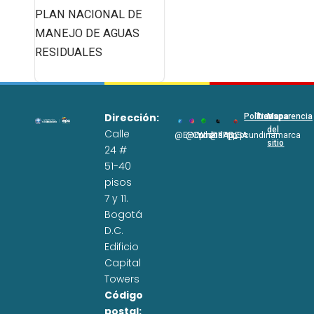
PLAN NACIONAL DE
MANEJO DE AGUAS
RESIDUALES
Dirección:
Políticas
Transparencia
Mapa
del
Calle
@EPCundi
@Epcundi
WhatsApp
@EPC_SA
@Epcundinamarca
sitio
24 #
51-40
pisos
7 y 11.
Bogotá
D.C.
Edificio
Capital
Towers
Código
postal: