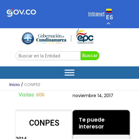
Ir
al
Intranet
ES
contenido
Search
Buscar
Inicio
CONPES
Visitas:
606
noviembre 14, 2017
Te puede
CONPES
interesar
2014