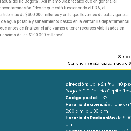
adual del río Bogotá”. Así mismo Díaz recalcó que en general el
escontaminación: “desde que está funcionando el PDA, el
ertido más de $300.000 millones y en lo que llevamos de esta vigencia
a de agua potable y saneamiento básico en la ventanilla departamental
ue antes de finalizar el año vamos a tener recursos viabilizados en
r encima de los $100.000 millones”
Sigui
Dirección:
Calle 24 # 51-40 pisos
Bogotá D.C. Edificio Capital To
Código postal:
111321.
Horario de atención:
Lunes a 
8:00 a.m. a 5:00 p.m.
Horario de Radicación
de 8:0
p.m.