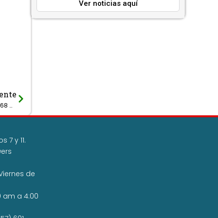
Ver noticias aquí
ente
Next
Con una inversión aproximada a $68 mil millones, se dio concepto favorable a 56 proyectos, en beneficio de 2.280 cundinamarqueses.
 7 y 11.
wers
Viernes de
0 am a 4:00