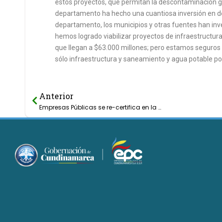
estos proyectos, que permitan la descontaminación gr
departamento ha hecho una cuantiosa inversión en d
departamento, los municipios y otras fuentes han inv
hemos logrado viabilizar proyectos de infraestructur
que llegan a $63.000 millones; pero estamos seguros q
sólo infraestructura y saneamiento y agua potable po
Anterior
Prev
Empresas Públicas se re-certifica en la Norma ISO 9001:2008 NTCG 1000:2009