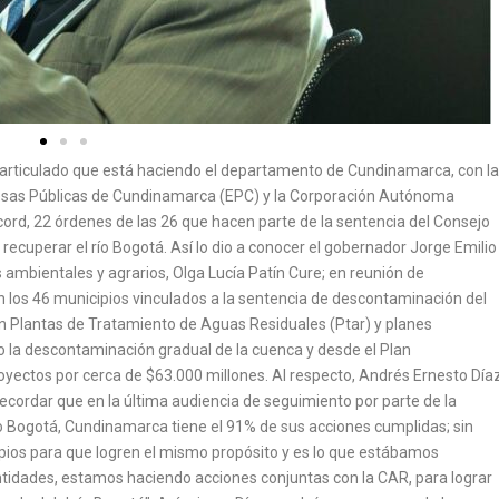
 articulado que está haciendo el departamento de Cundinamarca, con la
presas Públicas de Cundinamarca (EPC) y la Corporación Autónoma
cord, 22 órdenes de las 26 que hacen parte de la sentencia del Consejo
 recuperar el río Bogotá. Así lo dio a conocer el gobernador Jorge Emilio
ambientales y agrarios, Olga Lucía Patín Cure; en reunión de
 los 46 municipios vinculados a la sentencia de descontaminación del
on Plantas de Tratamiento de Aguas Residuales (Ptar) y planes
o la descontaminación gradual de la cuenca y desde el Plan
yectos por cerca de $63.000 millones. Al respecto, Andrés Ernesto Día
cordar que en la última audiencia de seguimiento por parte de la
ío Bogotá, Cundinamarca tiene el 91% de sus acciones cumplidas; sin
ios para que logren el mismo propósito y es lo que estábamos
ntidades, estamos haciendo acciones conjuntas con la CAR, para lograr