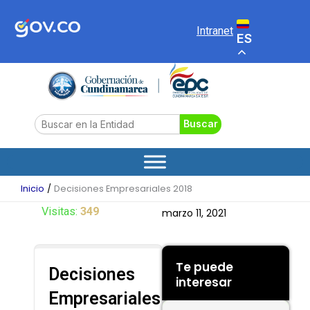
Ir
al
Intranet
ES
contenido
Search
Buscar
Inicio
Decisiones Empresariales 2018
Visitas:
349
marzo 11, 2021
Te puede
Decisiones
interesar
Empresariales