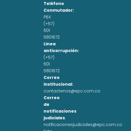
Teléfono
Conmutador:
PBX
(+57)
601
5801672
Linea
anticorrupción:
(+57)
601
5801672
Correo
institucional:
contactenos@epc.com.co
Correo
de
notificaciones
judiciales
:
notificacionesjudiciales@epc.com.co