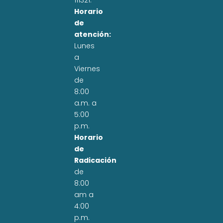
111321.
Horario
de
atención:
Lunes
a
Viernes
de
8:00
a.m. a
5:00
p.m.
Horario
de
Radicación
de
8:00
am a
4:00
p.m.