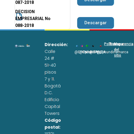
087-2018
DECISION
EMPRESARIAL No
Descargar
088-2018
Dirección:
Políticas
Transparencia
Mapa
del
Calle
@EPCundi
@Epcundi
WhatsApp
@EPC_SA
@Epcundinamarca
sitio
24 #
51-40
pisos
7 y 11.
Bogotá
D.C.
Edificio
Capital
Towers
Código
postal: