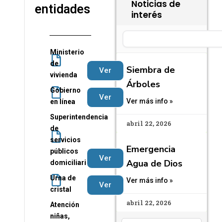
Noticias de
entidades
interés
Search
Ministerio
de
Siembra de
Ver
vivienda
Árboles
Gobierno
Ver
Ver más info »
en línea
Superintendencia
abril 22, 2026
de
servicios
Emergencia
públicos
Ver
Agua de Dios
domiciliarios
Urna de
Ver más info »
Ver
cristal
abril 22, 2026
Atención
niñas,