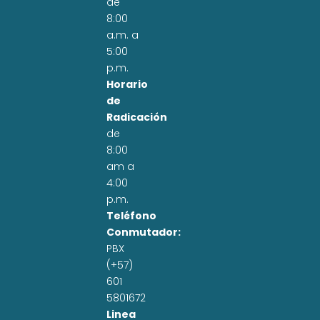
de
8:00
a.m. a
5:00
p.m.
Horario
de
Radicación
de
8:00
am a
4:00
p.m.
Teléfono
Conmutador:
PBX
(+57)
601
5801672
Linea