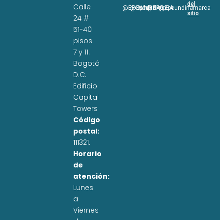
del
Calle
@EPCundi
@Epcundi
WhatsApp
@EPC_SA
@Epcundinamarca
sitio
24 #
51-40
pisos
7 y 11.
Bogotá
D.C.
Edificio
Capital
Towers
Código
postal:
111321.
Horario
de
atención:
Lunes
a
Viernes