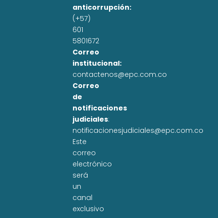
anticorrupción:
(+57)
601
5801672
Correo
institucional:
contactenos@epc.com.co
Correo
de
notificaciones
judiciales
:
notificacionesjudiciales@epc.com.co
Este
correo
electrónico
será
un
canal
exclusivo