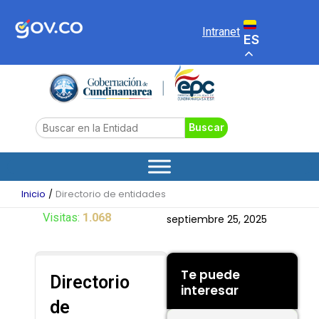
Ir
al
Intranet
ES
contenido
Search
Buscar
Inicio
Directorio de entidades
Visitas:
1.068
septiembre 25, 2025
Te puede
Directorio
interesar
de