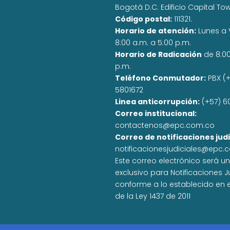
Bogotá D.C. Edificio Capital To
Código postal:
111321.
Horario de atención:
Lunes a 
8:00 a.m. a 5:00 p.m.
Horario de Radicación
de 8:0
p.m.
Teléfono Conmutador:
PBX (+
5801672
Linea anticorrupción:
(+57) 6
Correo institucional:
contactenos@epc.com.co
Correo de notificaciones judi
notificacionesjudiciales@epc.
Este correo electrónico será u
exclusivo para Notificaciones J
conforme a lo establecido en el
de la Ley 1437 de 2011