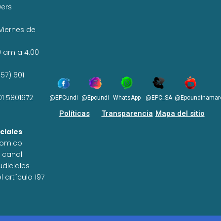
wers
Viernes de
0 am a 4:00
57) 601
01 5801672
@EPCundi
@Epcundi
WhatsApp
@EPC_SA
@Epcundinamar
Políticas
Transparencia
Mapa del sitio
ciales
:
com.co
n canal
udiciales
 artículo 197