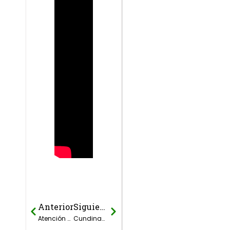
Anterior
Siguiente
Prev
Next
Atención nuevas fechas de cierres para pagos PDA
Cundinamarca realiza el gran lanzamiento “AquaChallenge 2.0” para niños y jóvenes del departamento.