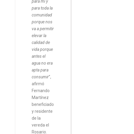
para mí y
para toda la
comunidad
porque nos
va a permitir
elevar la
calidad de
vida porque
antes el
agua no era
apta para
consumir
”,
afirmó
Fernando
Martínez
beneficiado
y residente
de la
vereda el
Rosario.