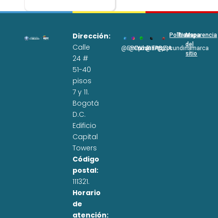
Dirección:
Políticas
Transparencia
Mapa
del
Calle
@EPCundi
@Epcundi
WhatsApp
@EPC_SA
@Epcundinamarca
sitio
24 #
51-40
pisos
7 y 11.
Bogotá
D.C.
Edificio
Capital
Towers
Código
postal:
111321.
Horario
de
atención: