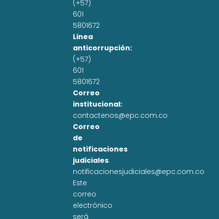
(+57)
601
5801672
Linea
anticorrupción:
(+57)
601
5801672
Correo
institucional:
contactenos@epc.com.co
Correo
de
notificaciones
judiciales
:
notificacionesjudiciales@epc.com.co
Este
correo
electrónico
será