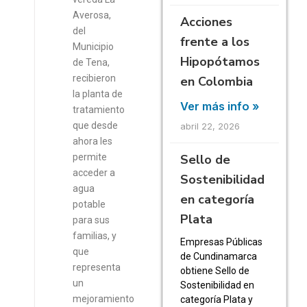
Averosa,
Acciones
del
frente a los
Municipio
Hipopótamos
de Tena,
recibieron
en Colombia
la planta de
Ver más info »
tratamiento
que desde
abril 22, 2026
ahora les
Sello de
permite
acceder a
Sostenibilidad
agua
en categoría
potable
Plata
para sus
familias, y
Empresas Públicas
que
de Cundinamarca
representa
obtiene Sello de
un
Sostenibilidad en
mejoramiento
categoría Plata y