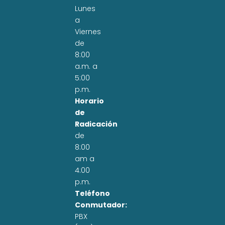
Lunes
a
Viernes
de
8:00
a.m. a
5:00
p.m.
Horario
de
Radicación
de
8:00
am a
4:00
p.m.
Teléfono
Conmutador:
PBX