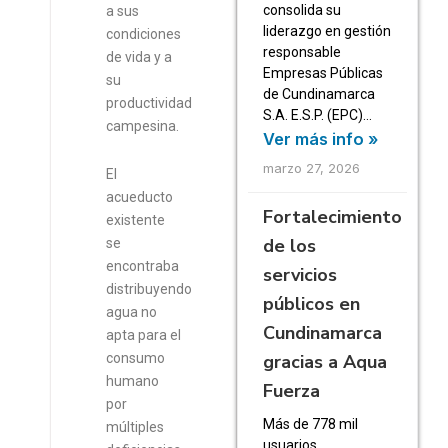
consolida su
a sus
liderazgo en gestión
condiciones
responsable
de vida y a
Empresas Públicas
su
de Cundinamarca
productividad
S.A. E.S.P. (EPC)…
campesina.
Ver más info »
marzo 27, 2026
El
acueducto
Fortalecimiento
existente
de los
se
encontraba
servicios
distribuyendo
públicos en
agua no
Cundinamarca
apta para el
gracias a Aqua
consumo
humano
Fuerza
por
Más de 778 mil
múltiples
usuarios