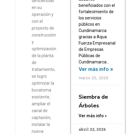
deficiencias
beneficiados con el
en su
fortalecimiento de
operación y
los servicios
con el
públicos en
proyecto de
Cundinamarca
construcción
gracias a Aqua
y
Fuerza Empresarial
optimización
de Empresas
Públicas de
de la planta
Cundinamarca…
de
Ver más info »
tratamiento,
se logró
marzo 25, 2026
optimizar la
bocatoma
Siembra de
existente,
ampliar el
Árboles
canal de
Ver más info »
captación,
instalar la
abril 22, 2026
nueva