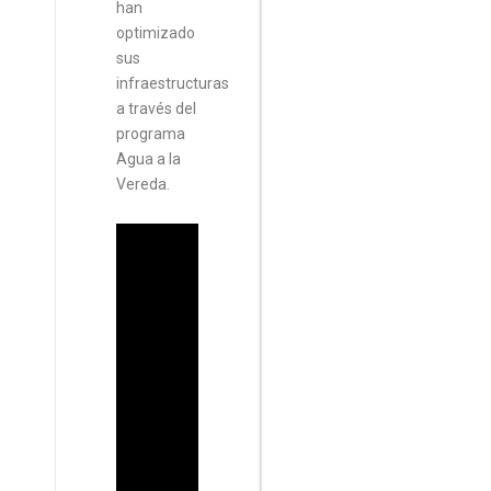
han
optimizado
sus
infraestructuras
a través del
programa
Agua a la
Vereda.