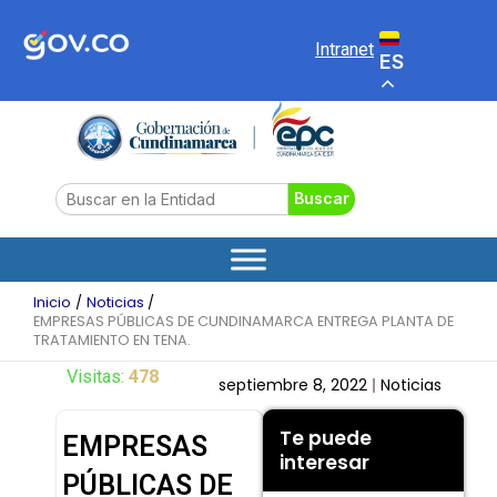
Ir
al
Intranet
ES
contenido
Search
Buscar
Inicio
Noticias
EMPRESAS PÚBLICAS DE CUNDINAMARCA ENTREGA PLANTA DE
TRATAMIENTO EN TENA.
Visitas:
478
septiembre 8, 2022
Noticias
Te puede
EMPRESAS
interesar
PÚBLICAS DE