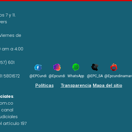
 7 y 11.
wers
Viernes de
0 am a 4:00
57) 601
01 5801672
@EPCundi
@Epcundi
WhatsApp
@EPC_SA
@Epcundinamar
Políticas
Transparencia
Mapa del sitio
ciales
:
com.co
n canal
udiciales
 artículo 197