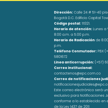
Dirección:
Calle 24 # 51-40 pisos
Bogotá D.C. Edificio Capital To
Código postal:
111321.
Horario de atención:
Lunes a 
8:00 a.m. a 5:00 p.m.
Horario de Radicación
de 8:0
p.m.
Teléfono Conmutador:
PBX (+
5801672
Linea anticorrupción:
(+57) 6
Correo institucional:
contactenos@epc.com.co
Correo de notificaciones judi
notificacionesjudiciales@epc.
Este correo electrónico será u
exclusivo para Notificaciones J
conforme a lo establecido en el
de la Ley 1437 de 2011