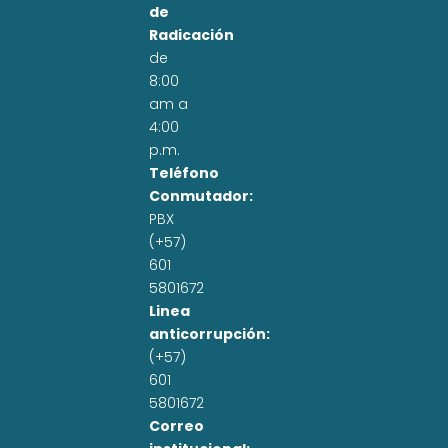
de
Radicación
de
8:00
am a
4:00
p.m.
Teléfono
Conmutador:
PBX
(+57)
601
5801672
Linea
anticorrupción:
(+57)
601
5801672
Correo