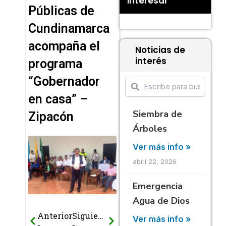
interesar
Públicas de
Cundinamarca
acompaña el
Noticias de
interés
programa
“Gobernador
en casa” –
Siembra de
Zipacón
Árboles
Ver más info »
abril 22, 2026
Emergencia
Agua de Dios
Anterior
Siguiente
Prev
Next
Ver más info »