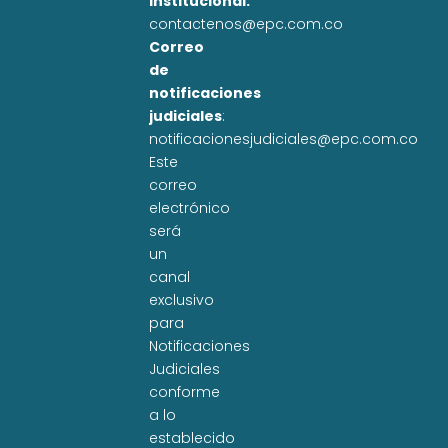
institucional:
contactenos@epc.com.co
Correo
de
notificaciones
judiciales
:
notificacionesjudiciales@epc.com.co
Este
correo
electrónico
será
un
canal
exclusivo
para
Notificaciones
Judiciales
conforme
a lo
establecido