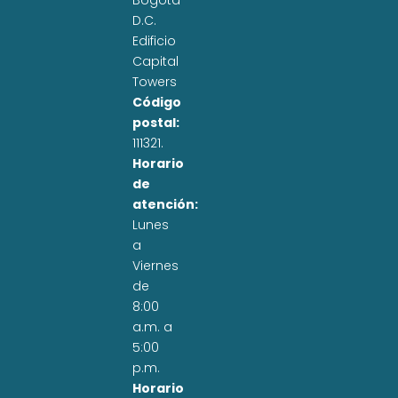
Bogotá
D.C.
Edificio
Capital
Towers
Código
postal:
111321.
Horario
de
atención:
Lunes
a
Viernes
de
8:00
a.m. a
5:00
p.m.
Horario