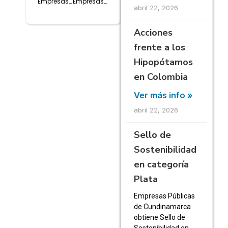
Empresas Públicas de Cundinamarca S.A. E.S.P. (EPC) Engalana la mesa principal en la visitas del programa “GOBERNADOR EN CASA” – Zipacón
Empresas Públicas de Cundinamarca S.A. E.S.P. (EPC) entrega al municipio de San Juan de Rioseco (Cambao)
abril 22, 2026
Acciones
frente a los
Hipopótamos
en Colombia
Ver más info »
abril 22, 2026
Sello de
Sostenibilidad
en categoría
Plata
Empresas Públicas
de Cundinamarca
obtiene Sello de
Sostenibilidad en