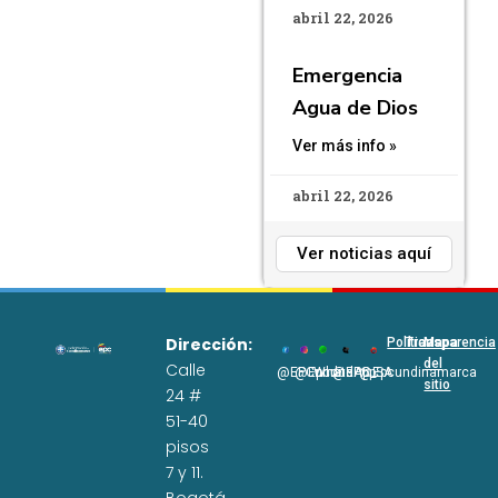
abril 22, 2026
Emergencia
Agua de Dios
Ver más info »
abril 22, 2026
Ver noticias aquí
Dirección:
Políticas
Transparencia
Mapa
del
Calle
@EPCundi
@Epcundi
WhatsApp
@EPC_SA
@Epcundinamarca
sitio
24 #
51-40
pisos
7 y 11.