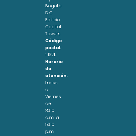
Bogotá
D.C.
Edificio
Capital
Towers
Código
postal:
111321.
Horario
de
atención:
Lunes
a
Viernes
de
8:00
a.m. a
5:00
p.m.