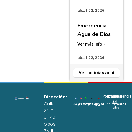
abril 22, 2026
Emergencia
Agua de Dios
Ver más info »
abril 22, 2026
Ver noticias aquí
Dirección:
Políticas
Transparencia
Mapa
del
Calle
@EPCundi
@Epcundi
WhatsApp
@EPC_SA
@Epcundinamarca
sitio
24 #
51-40
pisos
7 y 11.