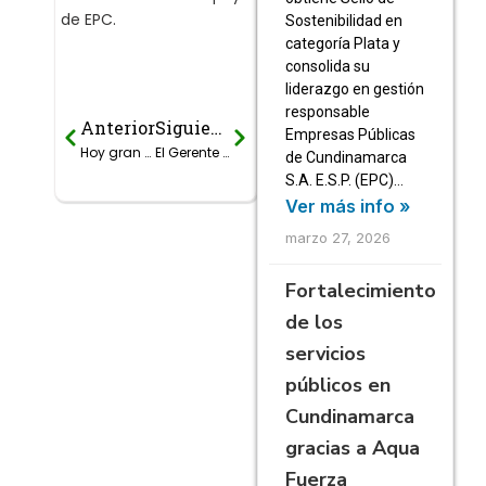
de EPC.
Sostenibilidad en
categoría Plata y
consolida su
liderazgo en gestión
responsable
Anterior
Siguiente
Prev
Next
Empresas Públicas
Hoy gran Rueda de oportunidades a través de Asociaciones Público Privadas, en donde Empresas Públicas de Cundinamarca S.A. E.S.P. (EPC) participa.
El Gerente de Empresas Públicas de Cundinamarca S.A. E.S.P. (EPC) Dr. Andrés Ernesto Díaz socializa con los posibles inversionistas
de Cundinamarca
S.A. E.S.P. (EPC)…
Ver más info »
marzo 27, 2026
Fortalecimiento
de los
servicios
públicos en
Cundinamarca
gracias a Aqua
Fuerza