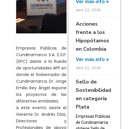
Ver más info »
abril 22, 2026
Acciones
frente a los
Hipopótamos
Empresas Públicas de
en Colombia
Cundinamarca S.A. E.S.P.
Ver más info »
(EPC) asiste a la Rueda
de oportunidades APP en
abril 22, 2026
donde el Gobernador de
Sello de
Cundinamarca, Dr. Jorge
Emilio Rey Ángel expone
Sostenibilidad
los proyectos de las
en categoría
diferentes entidades.
Plata
A este evento asiste el
Gerente Dr. Andrés Díaz,
Empresas Públicas
Directores y
de Cundinamarca
Profesionales de apoyo
obtiene Sello de