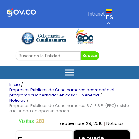
Ir
al
Intranet
ES
contenido
Search
Buscar
Inicio
Empresas Públicas de Cundinamarca acompaña el
programa “Gobernador en casa” – Venecia
Noticias
Empresas Públicas de Cundinamarca S.A. E.S.P. (EPC) asiste
a la Rueda de oportunidades
Visitas:
283
septiembre 29, 2016
Noticias
Te puede