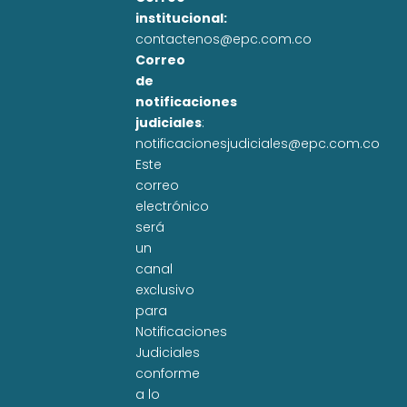
institucional:
contactenos@epc.com.co
Correo
de
notificaciones
judiciales
:
notificacionesjudiciales@epc.com.co
Este
correo
electrónico
será
un
canal
exclusivo
para
Notificaciones
Judiciales
conforme
a lo