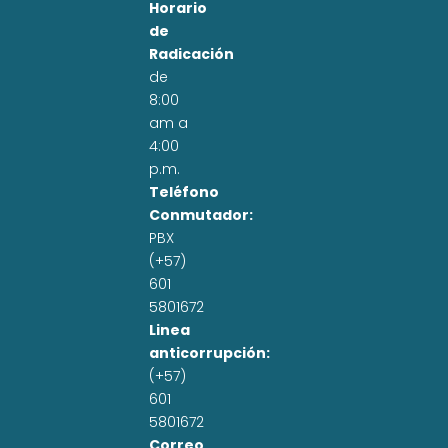
Horario
de
Radicación
de
8:00
am a
4:00
p.m.
Teléfono
Conmutador:
PBX
(+57)
601
5801672
Linea
anticorrupción:
(+57)
601
5801672
Correo