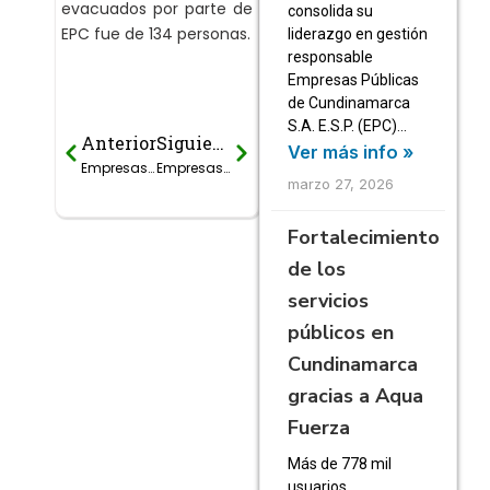
evacuados por parte de
consolida su
EPC fue de 134 personas.
liderazgo en gestión
responsable
Empresas Públicas
de Cundinamarca
S.A. E.S.P. (EPC)…
Anterior
Siguiente
Prev
Next
Ver más info »
Empresas Públicas de Cundinamarca S.A. E.S.P. (EPC) participará este miércoles 26 de octubre a partir de las 10 a.m. en el “5 Simulacro Nacional de Respuesta a Emergencias”
Empresas Públicas de Cundinamarca S.A. E.S.P. atiende la citación de la Asamblea
marzo 27, 2026
Fortalecimiento
de los
servicios
públicos en
Cundinamarca
gracias a Aqua
Fuerza
Más de 778 mil
usuarios