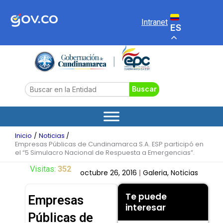
Ir
al
Intranet
ES
contenido
Search
Buscar
Inicio
Noticias
Empresas Públicas de Cundinamarca S.A. ESP participó en
el “5 Simulacro Nacional de Respuesta a Emergencias”.
Visitas:
352
octubre 26, 2016
Galeria
,
Noticias
Te puede
Empresas
interesar
Públicas de