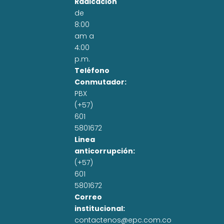
Radicación
de
8:00
am a
4:00
p.m.
Teléfono
Conmutador:
PBX
(+57)
601
5801672
Linea
anticorrupción:
(+57)
601
5801672
Correo
institucional:
contactenos@epc.com.co