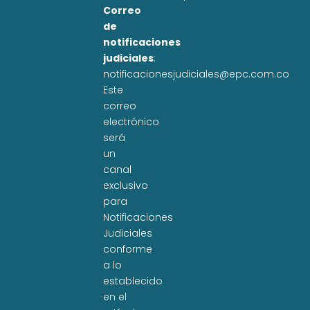
Correo
de
notificaciones
judiciales
:
notificacionesjudiciales@epc.com.co
Este
correo
electrónico
será
un
canal
exclusivo
para
Notificaciones
Judiciales
conforme
a lo
establecido
en el