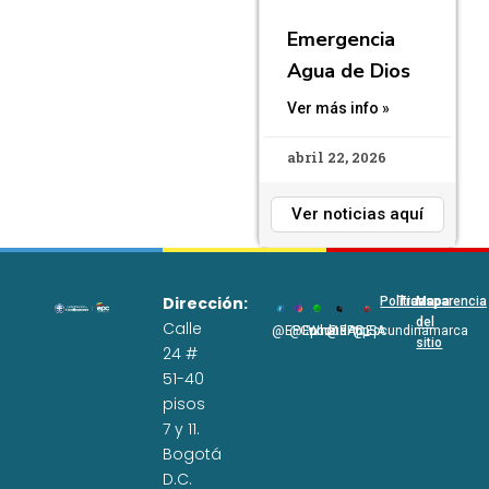
Emergencia
Agua de Dios
Ver más info »
abril 22, 2026
Ver noticias aquí
Dirección:
Políticas
Transparencia
Mapa
del
Calle
@EPCundi
@Epcundi
WhatsApp
@EPC_SA
@Epcundinamarca
sitio
24 #
51-40
pisos
7 y 11.
Bogotá
D.C.