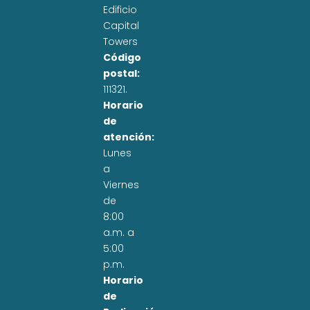
Edificio
Capital
Towers
Código
postal:
111321.
Horario
de
atención:
Lunes
a
Viernes
de
8:00
a.m. a
5:00
p.m.
Horario
de