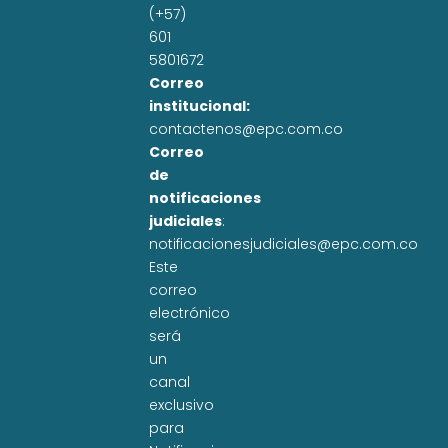
(+57)
601
5801672
Correo
institucional:
contactenos@epc.com.co
Correo
de
notificaciones
judiciales
:
notificacionesjudiciales@epc.com.co
Este
correo
electrónico
será
un
canal
exclusivo
para