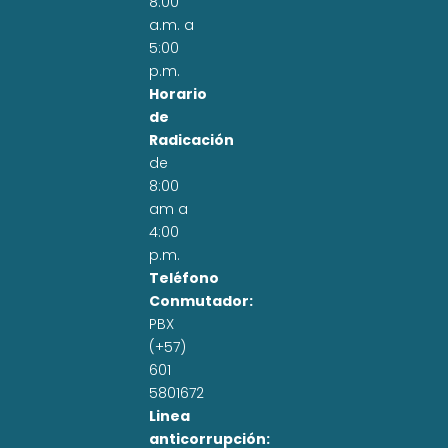
8:00
a.m. a
5:00
p.m.
Horario
de
Radicación
de
8:00
am a
4:00
p.m.
Teléfono
Conmutador:
PBX
(+57)
601
5801672
Linea
anticorrupción: