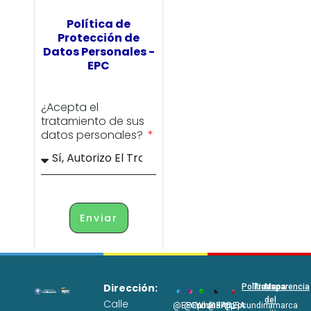
Política de
Protección de
Datos Personales -
EPC
¿Acepta el
tratamiento de sus
datos personales?
Enviar
Dirección:
Políticas
Transparencia
Mapa
del
Calle
@EPCundi
@Epcundi
WhatsApp
@EPC_SA
@Epcundinamarca