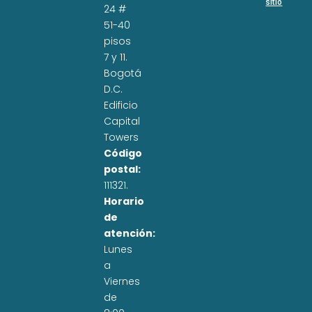
sitio
24 #
51-40
pisos
7 y 11.
Bogotá
D.C.
Edificio
Capital
Towers
Código
postal:
111321.
Horario
de
atención:
Lunes
a
Viernes
de