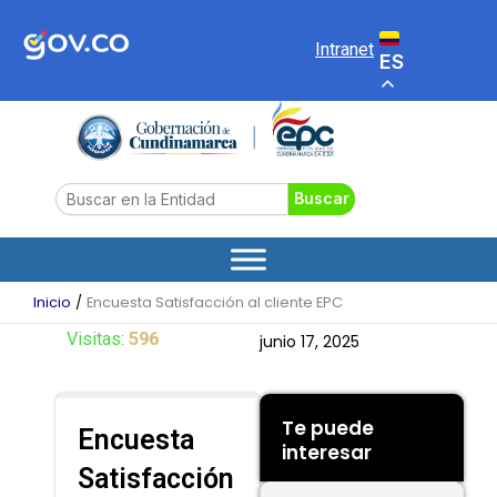
Ir
al
Intranet
ES
contenido
Search
Buscar
Inicio
Encuesta Satisfacción al cliente EPC
Visitas:
596
junio 17, 2025
Te puede
Encuesta
interesar
Satisfacción