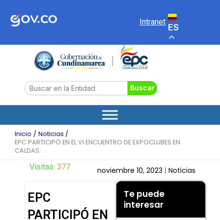
Ir
al
Intranet
ES
contenido
Search
Buscar
Inicio
Noticias
EPC PARTICIPÓ EN EL VI ENCUENTRO DE EXPOCLUBES EN
CALDAS.
Visitas:
377
noviembre 10, 2023
Noticias
Te puede
EPC
interesar
PARTICIPÓ EN