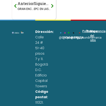
Anterior
Siguiente
Prev
Next
GRAN ENCUENTRO DE CLUBES DEFENSORES DEL AGUA DE CUNDINAMARCA.
EPC EN LAS MESAS DE EMPALME DE LA REGIÓN QUE PROGRESA.
Dirección:
Políticas
Transparencia
Mapa
del
Calle
@EPCundi
@Epcundi
WhatsApp
@EPC_SA
@Epcundinamarca
sitio
24 #
51-40
pisos
7 y 11.
Bogotá
D.C.
Edificio
Capital
Towers
Código
postal:
111321.