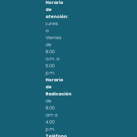
Horario
de
atención:
Lunes
a
Viernes
de
8:00
a.m. a
5:00
p.m.
Horario
de
Radicación
de
8:00
am a
4:00
p.m.
Teléfono