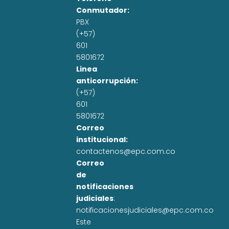
Conmutador:
PBX
(+57)
601
5801672
Linea
anticorrupción:
(+57)
601
5801672
Correo
institucional:
contactenos@epc.com.co
Correo
de
notificaciones
judiciales
:
notificacionesjudiciales@epc.com.co
Este