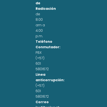
de
Radicación
de
8:00
am a
4:00
p.m.
Teléfono
Conmutador:
PBX
(+57)
601
5801672
Linea
anticorrupción:
(+57)
601
5801672
Correo