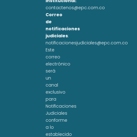
institucional:
contactenos@epc.com.co
Correo
de
notificaciones
judiciales
:
notificacionesjudiciales@epc.com.co
Este
correo
electrónico
será
un
canal
exclusivo
para
Notificaciones
Judiciales
conforme
a lo
establecido