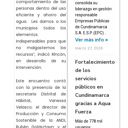
comportamiento de las
consolida su
personas dentro del uso
liderazgo en gestión
eficiente y ahorro del
responsable
agua. Les damos a los
Empresas Públicas
de Cundinamarca
municipios todos los
S.A. E.S.P. (EPC)…
elementos
Ver más info »
indispensables para que
no malgastemos los
marzo 27, 2026
recursos”, indicó Rincón,
en desarrollo de su
Fortalecimiento
intervención.
de los
servicios
Este encuentro contó
públicos en
con la presencia de la
secretaria Distrital de
Cundinamarca
Hábitat, Vanessa
gracias a Aqua
Velasco; el director de
Fuerza
Producción y Consumo
Sostenible de la ANDI,
Más de 778 mil
Rubén Goldsztayn; y el
usuarios