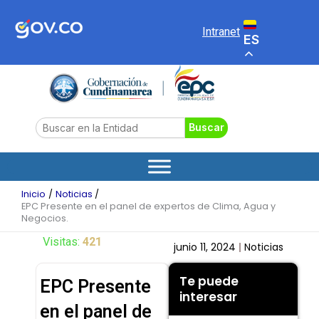
Ir
al
Intranet
ES
contenido
Search
Buscar
Inicio
Noticias
EPC Presente en el panel de expertos de Clima, Agua y
Negocios.
Visitas:
421
junio 11, 2024
Noticias
Te puede
EPC Presente
interesar
en el panel de