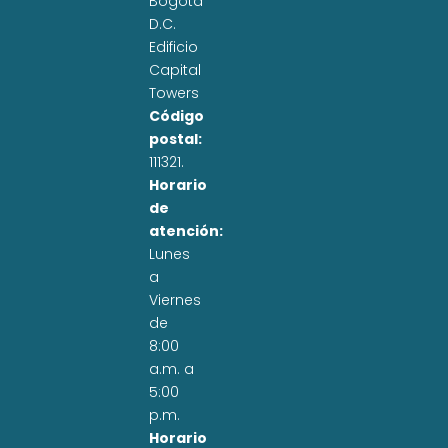
Bogotá
D.C.
Edificio
Capital
Towers
Código
postal:
111321.
Horario
de
atención:
Lunes
a
Viernes
de
8:00
a.m. a
5:00
p.m.
Horario