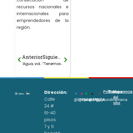
consecución de
recursos nacionales e
internacionales para
emprendedores de la
región.
Anterior
Siguiente
Prev
Next
‘Agua, vida y Saber’, continúa garantizando agua potable para las escuelas rurales en Cundinamarca
“Tenemos una agenda regional y estamos listos para trabajar”, aseguró el gobernador Jorge Rey en el Congreso de Andesco
Dirección:
Políticas
Transparencia
Mapa
del
Calle
@EPCundi
@Epcundi
WhatsApp
@EPC_SA
@Epcundinamarca
sitio
24 #
51-40
pisos
7 y 11.