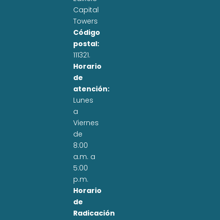
Capital
Towers
Código
postal:
111321.
Horario
de
atención:
Lunes
a
Viernes
de
8:00
a.m. a
5:00
p.m.
Horario
de
Radicación