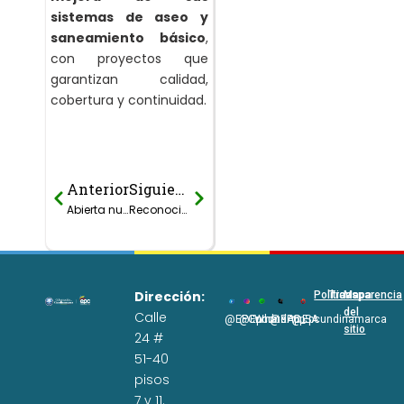
sistemas de aseo y
saneamiento básico
,
con proyectos que
garantizan calidad,
cobertura y continuidad.
Anterior
Siguiente
Prev
Next
Abierta nueva convocatoria del programa Alcantarillado al Campo para fortalecer a 52 prestadores rurales del departamento
Reconocimiento al Mejor Operario y Fontanero 2025
Dirección:
Políticas
Transparencia
Mapa
del
Calle
@EPCundi
@Epcundi
WhatsApp
@EPC_SA
@Epcundinamarca
sitio
24 #
51-40
pisos
7 y 11.