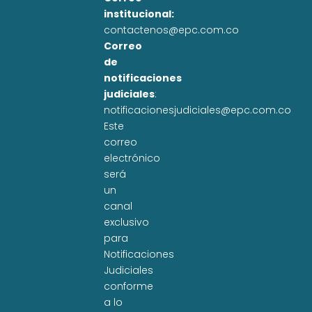
institucional:
contactenos@epc.com.co
Correo
de
notificaciones
judiciales
:
notificacionesjudiciales@epc.com.co
Este
correo
electrónico
será
un
canal
exclusivo
para
Notificaciones
Judiciales
conforme
a lo