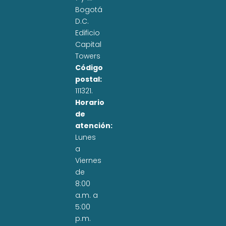
Bogotá
D.C.
Edificio
Capital
Towers
Código
postal:
111321.
Horario
de
atención:
Lunes
a
Viernes
de
8:00
a.m. a
5:00
p.m.