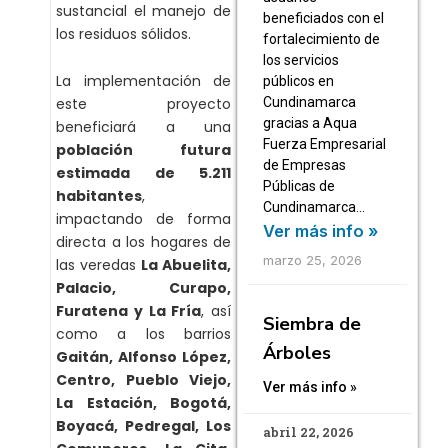
sustancial el manejo de
beneficiados con el
los residuos sólidos.
fortalecimiento de
los servicios
La implementación de
públicos en
Cundinamarca
este proyecto
gracias a Aqua
beneficiará a una
Fuerza Empresarial
población futura
de Empresas
estimada de 5.211
Públicas de
habitantes
,
Cundinamarca…
impactando de forma
Ver más info »
directa a los hogares de
marzo 25, 2026
las veredas
La Abuelita,
Palacio, Curapo,
Furatena y La Fría
, así
Siembra de
como a los barrios
Árboles
Gaitán, Alfonso López,
Centro, Pueblo Viejo,
Ver más info »
La Estación, Bogotá,
Boyacá, Pedregal, Los
abril 22, 2026