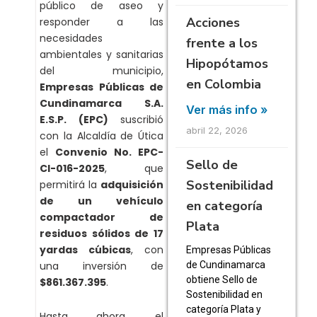
público de aseo y
Acciones
responder a las
necesidades
frente a los
ambientales y sanitarias
Hipopótamos
del municipio,
en Colombia
Empresas Públicas de
Cundinamarca S.A.
Ver más info »
E.S.P. (EPC)
suscribió
abril 22, 2026
con la Alcaldía de Útica
el
Convenio No. EPC-
Sello de
CI-016-2025
, que
Sostenibilidad
permitirá la
adquisición
de un vehículo
en categoría
compactador de
Plata
residuos sólidos de 17
yardas cúbicas
, con
Empresas Públicas
de Cundinamarca
una inversión de
obtiene Sello de
$861.367.395
.
Sostenibilidad en
categoría Plata y
Hasta ahora, el