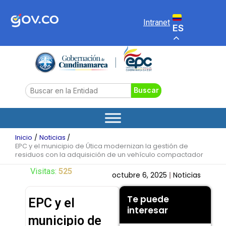
Ir
al
Intranet
ES
contenido
Search
Buscar
Inicio
Noticias
EPC y el municipio de Útica modernizan la gestión de
residuos con la adquisición de un vehículo compactador
Visitas:
525
octubre 6, 2025
Noticias
Te puede
EPC y el
interesar
municipio de