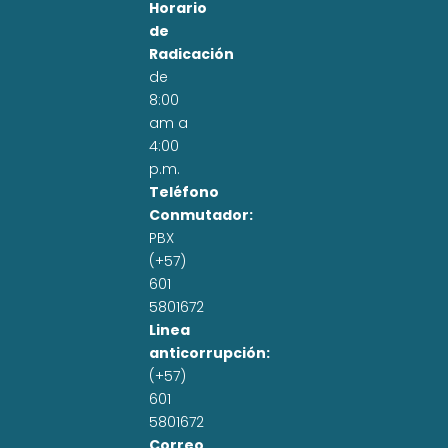
Horario
de
Radicación
de
8:00
am a
4:00
p.m.
Teléfono
Conmutador:
PBX
(+57)
601
5801672
Linea
anticorrupción:
(+57)
601
5801672
Correo