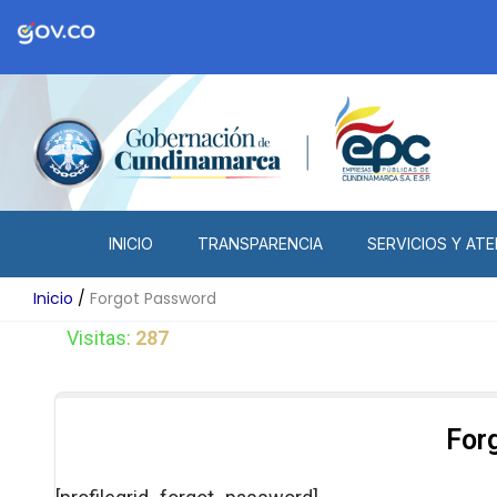
Ir
al
contenido
INICIO
TRANSPARENCIA
SERVICIOS Y ATE
Inicio
Forgot Password
Visitas:
287
For