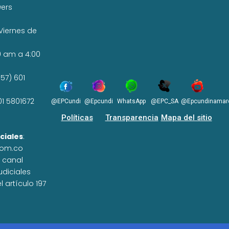
wers
Viernes de
0 am a 4:00
57) 601
01 5801672
@EPCundi
@Epcundi
WhatsApp
@EPC_SA
@Epcundinamar
Políticas
Transparencia
Mapa del sitio
ciales
:
com.co
n canal
udiciales
 artículo 197