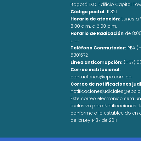
Bogotá D.C. Edificio Capital To
Código postal:
111321.
Horario de atención:
Lunes a 
8:00 a.m. a 5:00 p.m.
Horario de Radicación
de 8:0
p.m.
Teléfono Conmutador:
PBX (+
5801672
Linea anticorrupción:
(+57) 6
Correo institucional:
contactenos@epc.com.co
Correo de notificaciones judi
notificacionesjudiciales@epc.
Este correo electrónico será u
exclusivo para Notificaciones J
conforme a lo establecido en el
de la Ley 1437 de 2011