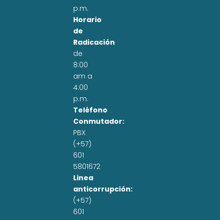
p.m.
Horario
de
Radicación
de
8:00
am a
4:00
p.m.
Teléfono
Conmutador:
PBX
(+57)
601
5801672
Linea
anticorrupción:
(+57)
601