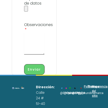
de datos
Observaciones
Enviar
Dirección:
Políticas
Transparencia
Mapa
del
Calle
@EPCundi
@Epcundi
WhatsApp
@EPC_SA
@Epcundinamarca
sitio
24 #
51-40