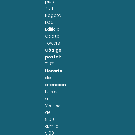
pisos
7 y 11.
Bogotá
D.C.
Edificio
Capital
Towers
Código
postal:
111321.
Horario
de
atención:
Lunes
a
Viernes
de
8:00
a.m. a
5:00