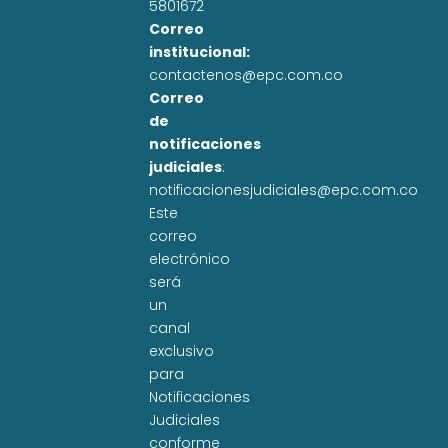
5801672
Correo
institucional:
contactenos@epc.com.co
Correo
de
notificaciones
judiciales
:
notificacionesjudiciales@epc.com.co
Este
correo
electrónico
será
un
canal
exclusivo
para
Notificaciones
Judiciales
conforme