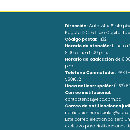
Dirección:
Calle 24 # 51-40 pisos
Bogotá D.C. Edificio Capital To
Código postal:
111321.
Horario de atención:
Lunes a 
8:00 a.m. a 5:00 p.m.
Horario de Radicación
de 8:0
p.m.
Teléfono Conmutador:
PBX (+
5801672
Linea anticorrupción:
(+57) 6
Correo institucional:
contactenos@epc.com.co
Correo de notificaciones judi
notificacionesjudiciales@epc.
Este correo electrónico será u
exclusivo para Notificaciones J