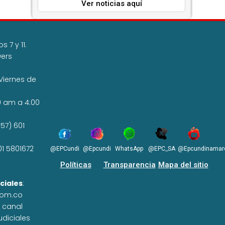
Ver noticias aquí
 7 y 11.
wers
Viernes de
0 am a 4:00
57) 601
01 5801672
@EPCundi
@Epcundi
WhatsApp
@EPC_SA
@Epcundinamar
Políticas
Transparencia
Mapa del sitio
ciales
:
com.co
n canal
udiciales