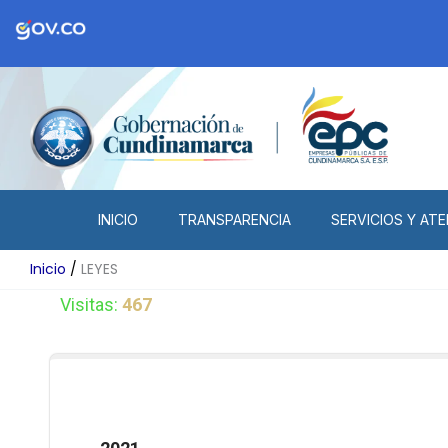
Ir
al
contenido
INICIO
TRANSPARENCIA
SERVICIOS Y ATE
Inicio
LEYES
Visitas:
467