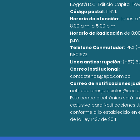
Bogotá D.C. Edificio Capital To
Código postal:
111321.
Horario de atención:
Lunes a 
8:00 a.m. a 5:00 p.m.
Horario de Radicación
de 8:0
p.m.
Teléfono Conmutador:
PBX (+
5801672
Linea anticorrupción:
(+57) 6
Correo institucional:
contactenos@epc.com.co
Correo de notificaciones judi
notificacionesjudiciales@epc.
Este correo electrónico será u
exclusivo para Notificaciones J
conforme a lo establecido en el
de la Ley 1437 de 2011