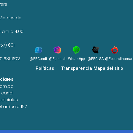
wers
Viernes de
0 am a 4:00
57) 601
01 5801672
@EPCundi
@Epcundi
WhatsApp
@EPC_SA
@Epcundinamar
Políticas
Transparencia
Mapa del sitio
ciales
:
com.co
n canal
udiciales
 artículo 197