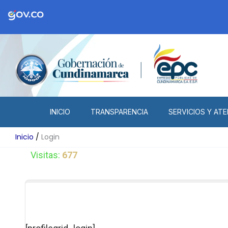
Ir
al
contenido
INICIO
TRANSPARENCIA
SERVICIOS Y ATE
Inicio
Login
Visitas:
677