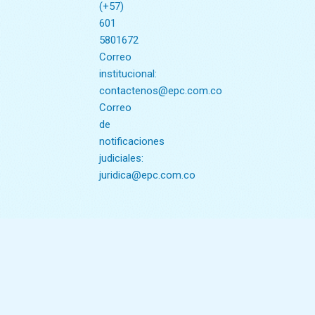
(+57)
601
5801672
Correo
institucional:
contactenos@epc.com.co
Correo
de
notificaciones
judiciales:
juridica@epc.com.co