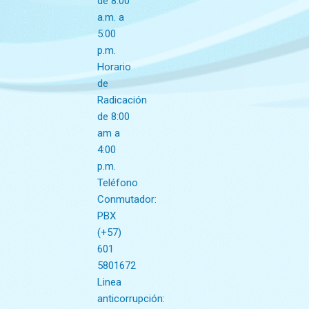
de 8:00
a.m. a
5:00
p.m.
Horario
de
Radicación
de 8:00
am a
4:00
p.m.
Teléfono
Conmutador:
PBX
(+57)
601
5801672
Linea
anticorrupción: