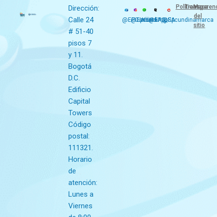
Políticas
Transparen
Mapa
Dirección:
del
Calle 24
@EPCundi
@Epcundi
WhatsApp
@EPC_SA
@Epcundinamarca
sitio
# 51-40
pisos 7
y 11.
Bogotá
D.C.
Edificio
Capital
Towers
Código
postal:
111321.
Horario
de
atención:
Lunes a
Viernes