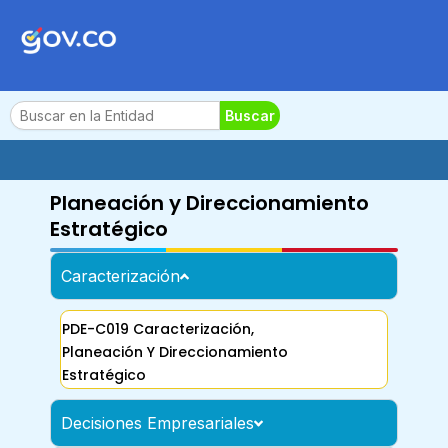
Ir
al
contenido
Search
Buscar
Planeación y Direccionamiento
Estratégico
Caracterización
PDE-C019 Caracterización,
Planeación Y Direccionamiento
Estratégico
Decisiones Empresariales