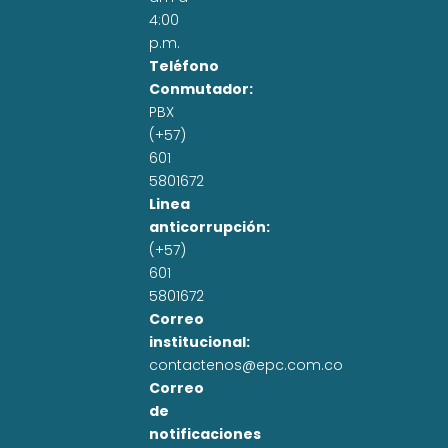
4:00
p.m.
Teléfono
Conmutador:
PBX
(+57)
601
5801672
Linea
anticorrupción:
(+57)
601
5801672
Correo
institucional:
contactenos@epc.com.co
Correo
de
notificaciones