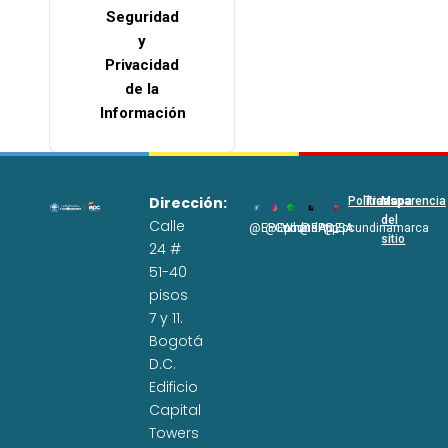
Seguridad
y
Privacidad
de la
Información
Dirección:
Políticas
Transparencia
Mapa
del
Calle
@EPCundi
@Epcundi
WhatsApp
@EPC_SA
@Epcundinamarca
sitio
24 #
51-40
pisos
7 y 11.
Bogotá
D.C.
Edificio
Capital
Towers