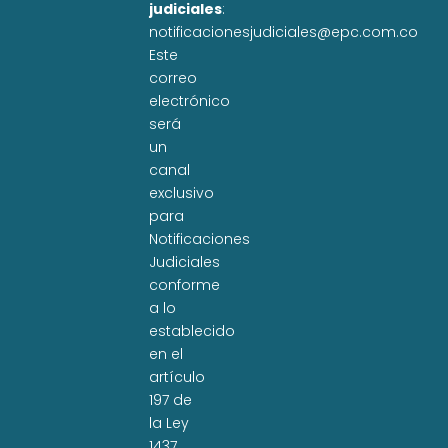
judiciales
:
notificacionesjudiciales@epc.com.co
Este
correo
electrónico
será
un
canal
exclusivo
para
Notificaciones
Judiciales
conforme
a lo
establecido
en el
artículo
197 de
la Ley
1437