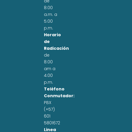
de
8:00
a.m. a
5:00
p.m.
Horario
de
Radicación
de
8:00
am a
4:00
p.m.
Teléfono
Conmutador:
PBX
(+57)
601
5801672
Linea