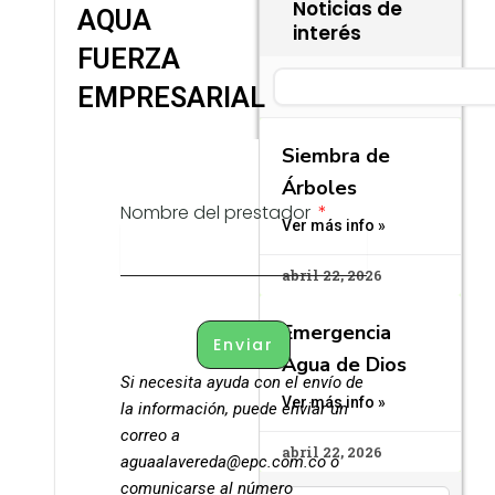
Noticias de
AQUA
interés
FUERZA
Search
EMPRESARIAL
Siembra de
Árboles
Nombre del prestador
Ver más info »
abril 22, 2026
Emergencia
Enviar
Agua de Dios
Si necesita ayuda con el envío de
Ver más info »
la información, puede enviar un
correo a
abril 22, 2026
aguaalavereda@epc.com.co o
comunicarse al número