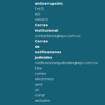
anticorrupción:
(+57)
601
5801672
Correo
institucional:
contactenos@epc.com.co
Correo
de
notificaciones
judiciales
:
notificacionesjudiciales@epc.com.co
Este
correo
electrónico
será
un
canal
exclusivo