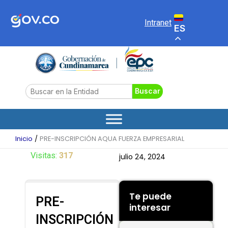
Ir
al
Intranet
ES
contenido
Search
Buscar
Inicio
PRE-INSCRIPCIÓN AQUA FUERZA EMPRESARIAL
Visitas:
317
julio 24, 2024
Te puede
PRE-
interesar
INSCRIPCIÓN