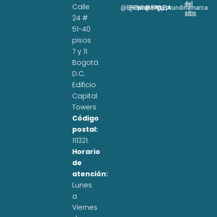
del
Calle
@EPCundi
@Epcundi
WhatsApp
@EPC_SA
@Epcundinamarca
sitio
24 #
51-40
pisos
7 y 11.
Bogotá
D.C.
Edificio
Capital
Towers
Código
postal:
111321.
Horario
de
atención:
Lunes
a
Viernes