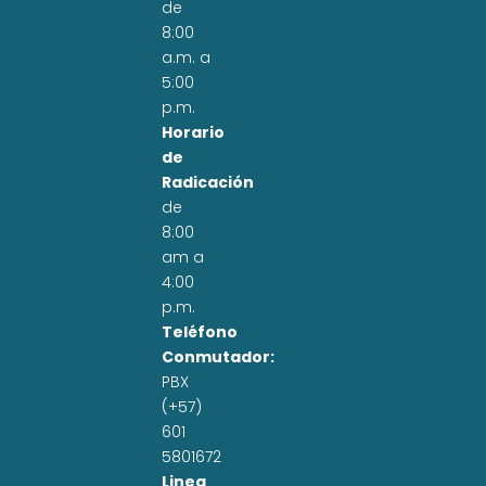
de
8:00
a.m. a
5:00
p.m.
Horario
de
Radicación
de
8:00
am a
4:00
p.m.
Teléfono
Conmutador:
PBX
(+57)
601
5801672
Linea