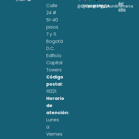
del
Calle
@EPCundi
@Epcundi
WhatsApp
@EPC_SA
@Epcundinamarca
sitio
24 #
51-40
pisos
7 y 11.
Bogotá
D.C.
Edificio
Capital
Towers
Código
postal:
111321.
Horario
de
atención:
Lunes
a
Viernes