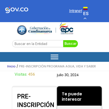
Ir
al
Intranet
ES
contenido
Search
Buscar
Inicio
PRE-INSCRIPCIÓN PROGRAMA AGUA, VIDA Y SABER
Visitas:
456
julio 30, 2024
Te puede
PRE-
interesar
INSCRIPCIÓN