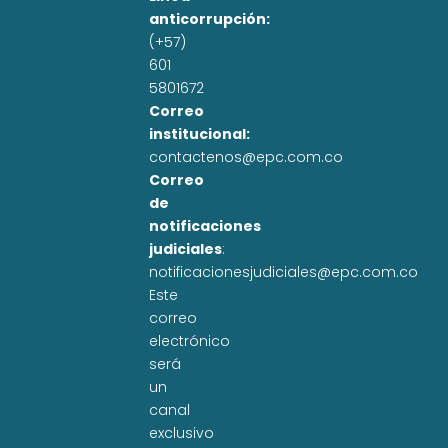
anticorrupción:
(+57)
601
5801672
Correo
institucional:
contactenos@epc.com.co
Correo
de
notificaciones
judiciales
:
notificacionesjudiciales@epc.com.co
Este
correo
electrónico
será
un
canal
exclusivo