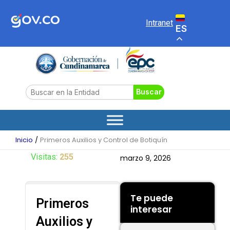
Ir
al
Intranet
ES
contenido
Search
Buscar
Inicio
Primeros Auxilios y Control de Botiquín
Visitas:
255
marzo 9, 2026
Te puede
Primeros
interesar
Auxilios y