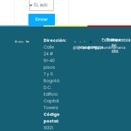
Enviar
Dirección:
Políticas
Transparencia
Mapa
del
Calle
@EPCundi
@Epcundi
WhatsApp
@EPC_SA
@Epcundinamarca
sitio
24 #
51-40
pisos
7 y 11.
Bogotá
D.C.
Edificio
Capital
Towers
Código
postal:
111321.