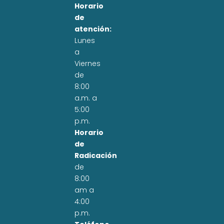
Horario
de
atención:
Lunes
a
Viernes
de
8:00
a.m. a
5:00
p.m.
Horario
de
Radicación
de
8:00
am a
4:00
p.m.