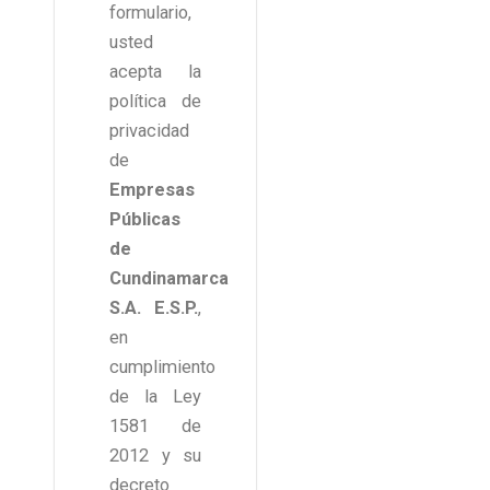
formulario,
usted
acepta la
política de
privacidad
de
Empresas
Públicas
de
Cundinamarca
S.A. E.S.P.
,
en
cumplimiento
de la Ley
1581 de
2012 y su
decreto