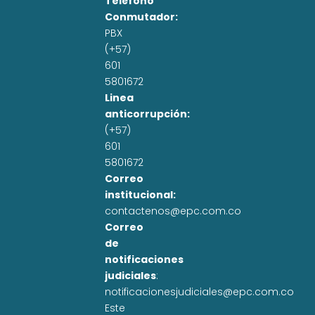
Teléfono
Conmutador:
PBX
(+57)
601
5801672
Linea
anticorrupción:
(+57)
601
5801672
Correo
institucional:
contactenos@epc.com.co
Correo
de
notificaciones
judiciales
:
notificacionesjudiciales@epc.com.co
Este