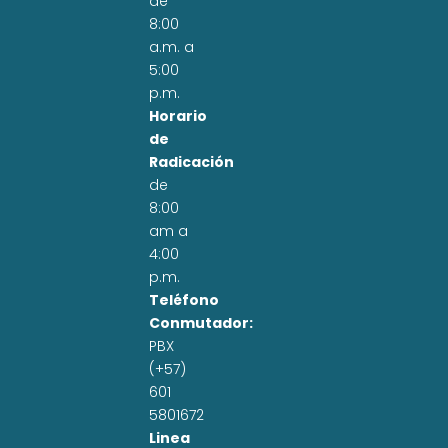
de
8:00
a.m. a
5:00
p.m.
Horario
de
Radicación
de
8:00
am a
4:00
p.m.
Teléfono
Conmutador:
PBX
(+57)
601
5801672
Linea