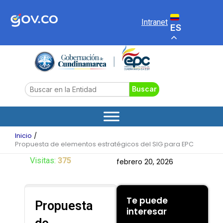
Ir
al
Intranet
ES
contenido
Search
Buscar
Inicio
Propuesta de elementos estratégicos del SIG para EPC
Visitas:
375
febrero 20, 2026
Te puede
Propuesta
interesar