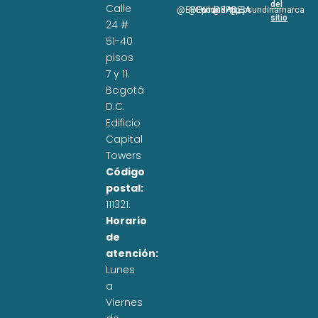
del
Calle
@EPCundi
@Epcundi
WhatsApp
@EPC_SA
@Epcundinamarca
sitio
24 #
51-40
pisos
7 y 11.
Bogotá
D.C.
Edificio
Capital
Towers
Código
postal:
111321.
Horario
de
atención:
Lunes
a
Viernes