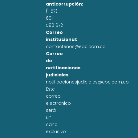
anticorrupción:
(+57)
601
5801672
Correo
institucional:
contactenos@epc.com.co
Correo
de
notificaciones
judiciales
:
notificacionesjudiciales@epc.com.co
Este
correo
electrónico
será
un
canal
exclusivo