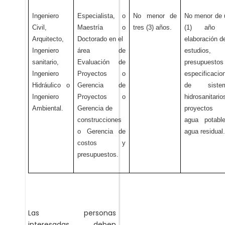
Ingeniero
Especialista, o
No menor de
No menor de 
Civil,
Maestría o
tres (3) años.
(1) año 
Arquitecto,
Doctorado en el
elaboración d
Ingeniero
área de
estudios,
sanitario,
Evaluación de
presupuesto
Ingeniero
Proyectos o
especificacio
Hidráulico o
Gerencia de
de siste
Ingeniero
Proyectos o
hidrosanitario
Ambiental.
Gerencia de
proyectos
construcciones
agua potabl
o Gerencia de
agua residual
costos y
presupuestos.
Las personas
interesadas deben