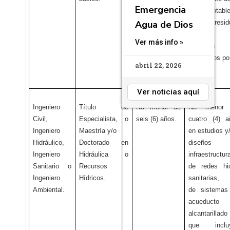
Emergencia
agua potabl
Agua de Dios
de agua resid
piscinas 
Ver más info »
sistemas
hidráulicos po
abril 22, 2026
bombeo.
Ver noticias aquí
Ingeniero
Título de
No menor de
No menor
Civil,
Especialista, o
seis (6) años.
cuatro (4) a
Ingeniero
Maestría y/o
en estudios y
Hidráulico,
Doctorado en
diseños 
Ingeniero
Hidráulica o
infraestructur
Sanitario o
Recursos
de redes
hi
Ingeniero
Hídricos.
sanitarias,
Ambiental.
de sistemas
acueducto 
alcantarillado
que inclu