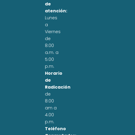
de
atención:
Lunes
a
Viernes
de
8:00
a.m. a
5:00
p.m.
Horario
de
Radicación
de
8:00
am a
4:00
p.m.
Teléfono