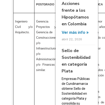
Acciones
POSTGRADO
PROFESIONAL
ESPECIFICA
frente a los
Hipopótamos
Ingeniero
Gerencia de
No menor de
No menor
en Colombia
Civil y/o
Proyectos y/o
ocho (8) años.
seis (6) año
Ver más info »
Arquitecto.
Gerencia de
que haya
Construcciones
participado 
abril 22, 2026
y/o
Director,
Infraestructura
Intervento
Sello de
y/o
Gerente 
Sostenibilidad
Administración
cuatro (
en categoría
y/o Finanzas o
proyectos
Plata
similar.
relacionados
la ejecución
Empresas Públicas
estudios 
de Cundinamarca
diseños 
obtiene Sello de
proyectos
Sostenibilidad en
hidráulicos 
categoría Plata y
sanitarios de
consolida su