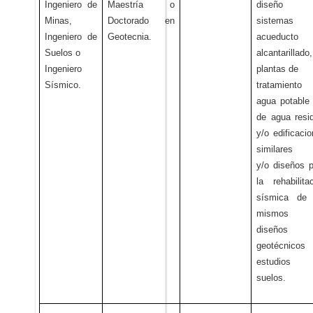
Ingeniero de
Maestría o
diseño 
Minas,
Doctorado en
sistemas
Ingeniero de
Geotecnia.
acueducto 
Suelos o
alcantarillado,
Ingeniero
plantas de
Sísmico.
tratamiento
agua potable
de agua resi
y/o edificaci
similares
y/o diseños 
la rehabilita
sísmica de 
mismos y
diseños
geotécnicos 
estudios
suelos.