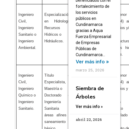
beneficiados con el
fortalecimiento de
los servicios
Ingeniero
Especialización
No menor de
No menor
públicos en
Civil,
en Hidrología,
seis (6) años.
cuatro (4) a
Cundinamarca
Ingeniero
Recursos
en estudios y
gracias a Aqua
Sanitario o
Hídricos o
diseños 
Fuerza Empresarial
Ingeniero
Hidráulicos.
infraestructur
de Empresas
Ambiental.
de redes
hi
Públicas de
sanitarias.
Cundinamarca…
Ver más info »
marzo 25, 2026
Ingeniero
Título de
No menor de
No menor
Civil,
Especialista, o
seis (6) años.
cuatro (4) a
Siembra de
Ingeniero
Maestría o
en estudios y
Químico o
Doctorado en
diseños 
Árboles
Ingeniero
Ingeniería
sistemas
Ver más info »
Sanitario.
Sanitaria o
acueduct
áreas afines al
alcantarilla
abril 22, 2026
saneamiento
plantas 
básico.
tratamiento d