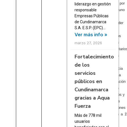
cuales por
liderazgo en gestión
responsable
menos uno 
Empresas Públicas
deben
de Cundinamarca
comprender
S.A. E.S.P. (EPC)…
análisis
Ver más info »
elementos
sistemas
marzo 27, 2026
hidrosanitari
Fortalecimiento
al menos
una (
de los
experiencia
servicios
especifica
públicos en
rehabilitació
sistemas
Cundinamarca
hidráulicos y
gracias a Aqua
sanitarios
Fuerza
edificacione
inferiores a 
Más de 778 mil
m2.
usuarios