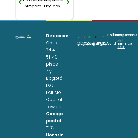
Entregamos más $18.000 millones en proyectos de saneamiento básico en el departamento
Elegidos alcaldes delegados al comité directivo del PAP–PDA
Dirección:
Políticas
Transparencia
Mapa
del
Calle
@EPCundi
@Epcundi
WhatsApp
@EPC_SA
@Epcundinamarca
sitio
24 #
51-40
pisos
7 y 11.
Bogotá
D.C.
Edificio
Capital
Towers
Código
postal:
111321.
Horario