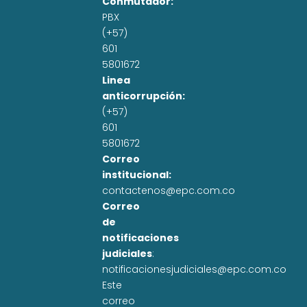
Conmutador:
PBX
(+57)
601
5801672
Linea
anticorrupción:
(+57)
601
5801672
Correo
institucional:
contactenos@epc.com.co
Correo
de
notificaciones
judiciales
:
notificacionesjudiciales@epc.com.co
Este
correo