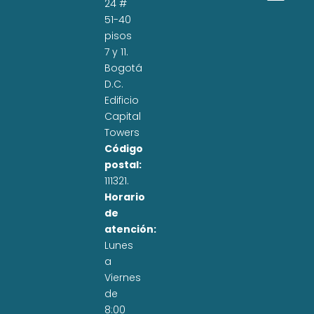
24 #
51-40
pisos
7 y 11.
Bogotá
D.C.
Edificio
Capital
Towers
Código
postal:
111321.
Horario
de
atención:
Lunes
a
Viernes
de
8:00