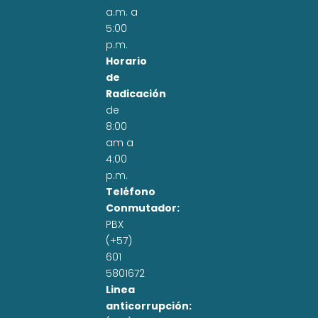
a.m. a
5:00
p.m.
Horario
de
Radicación
de
8:00
am a
4:00
p.m.
Teléfono
Conmutador:
PBX
(+57)
601
5801672
Linea
anticorrupción: