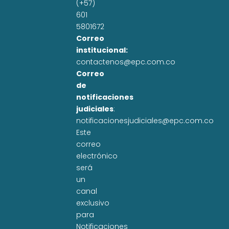
(+57)
601
5801672
Correo
institucional:
contactenos@epc.com.co
Correo
de
notificaciones
judiciales
:
notificacionesjudiciales@epc.com.co
Este
correo
electrónico
será
un
canal
exclusivo
para
Notificaciones