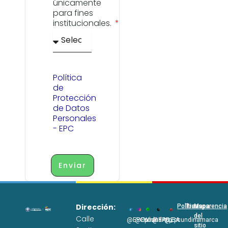
únicamente
para fines
institucionales.
Política
de
Protección
de Datos
Personales
- EPC
Enviar
Dirección:
Políticas
Transparencia
Mapa
del
Calle
@EPCundi
@Epcundi
WhatsApp
@EPC_SA
@Epcundinamarca
sitio