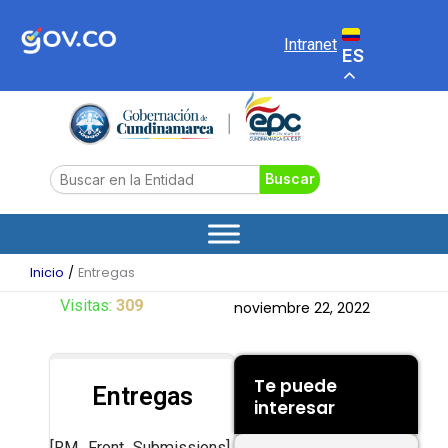
Ir
al
Intranet
ES
contenido
Search
Buscar
Inicio
Entregas
Visitas:
309
noviembre 22, 2022
Te puede
Entregas
interesar
[RM_Front_Submissions]