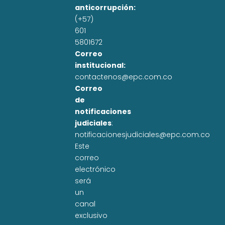
anticorrupción:
(+57)
601
5801672
Correo
institucional:
contactenos@epc.com.co
Correo
de
notificaciones
judiciales
:
notificacionesjudiciales@epc.com.co
Este
correo
electrónico
será
un
canal
exclusivo