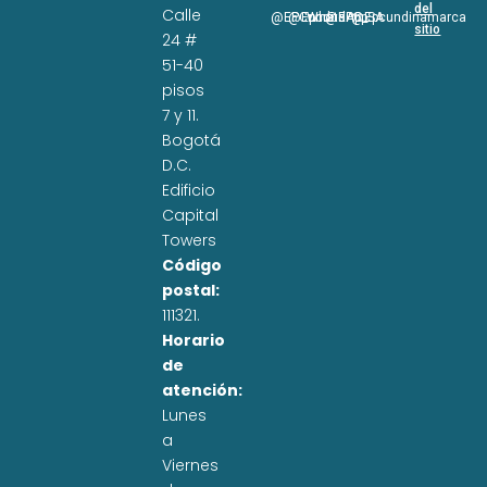
del
Calle
@EPCundi
@Epcundi
WhatsApp
@EPC_SA
@Epcundinamarca
sitio
24 #
51-40
pisos
7 y 11.
Bogotá
D.C.
Edificio
Capital
Towers
Código
postal:
111321.
Horario
de
atención:
Lunes
a
Viernes