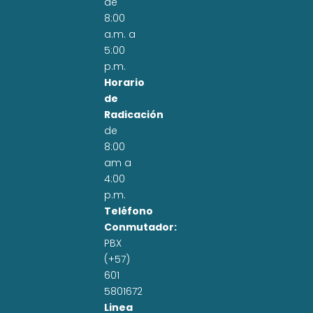
de
8:00
a.m. a
5:00
p.m.
Horario
de
Radicación
de
8:00
am a
4:00
p.m.
Teléfono
Conmutador:
PBX
(+57)
601
5801672
Linea