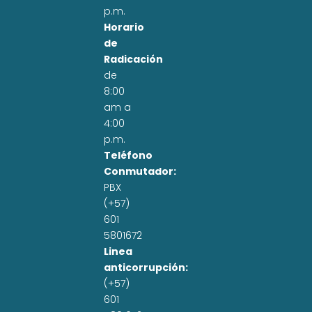
p.m.
Horario
de
Radicación
de
8:00
am a
4:00
p.m.
Teléfono
Conmutador:
PBX
(+57)
601
5801672
Linea
anticorrupción:
(+57)
601