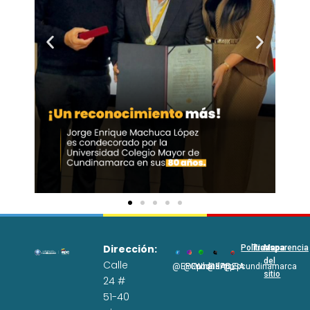
Dirección:
Políticas
Transparencia
Mapa
del
Calle
@EPCundi
@Epcundi
WhatsApp
@EPC_SA
@Epcundinamarca
sitio
24 #
51-40