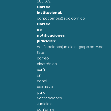
5801672
Correo
institucional:
contactenos@epc.com.co
Correo
de
notificaciones
judiciales
:
notificacionesjudiciales@epc.com.co
Este
correo
electrónico
será
un
canal
exclusivo
para
Notificaciones
Judiciales
conforme