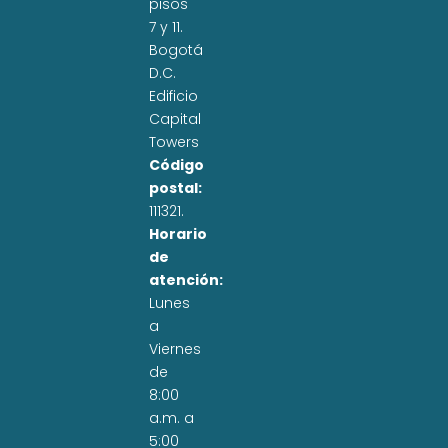
pisos
7 y 11.
Bogotá
D.C.
Edificio
Capital
Towers
Código
postal:
111321.
Horario
de
atención:
Lunes
a
Viernes
de
8:00
a.m. a
5:00