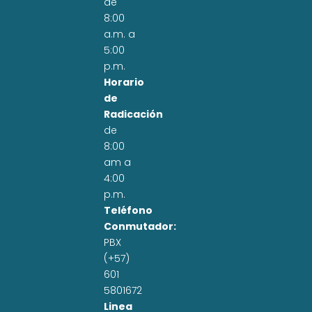
de
8:00
a.m. a
5:00
p.m.
Horario
de
Radicación
de
8:00
am a
4:00
p.m.
Teléfono
Conmutador:
PBX
(+57)
601
5801672
Linea