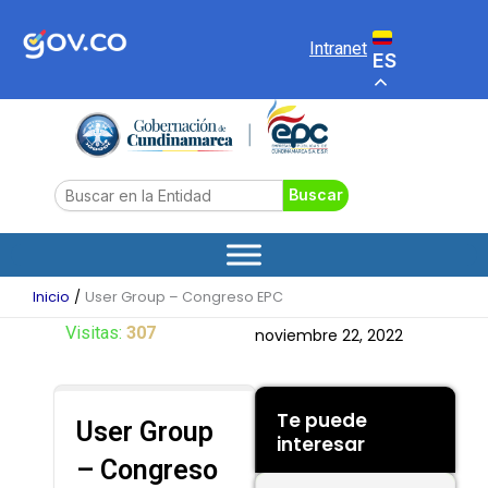
Ir
al
Intranet
ES
contenido
Search
Buscar
Inicio
User Group – Congreso EPC
Visitas:
307
noviembre 22, 2022
Te puede
User Group
interesar
– Congreso