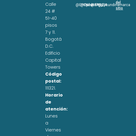
del
Calle
@EPCundi
@Epcundi
WhatsApp
@EPC_SA
@Epcundinamarca
sitio
24 #
51-40
pisos
7 y 11.
Bogotá
D.C.
Edificio
Capital
Towers
Código
postal:
111321.
Horario
de
atención:
Lunes
a
Viernes