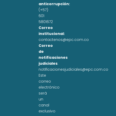
anticorrupción:
(+57)
601
5801672
Correo
institucional:
contactenos@epc.com.co
Correo
de
notificaciones
judiciales
:
notificacionesjudiciales@epc.com.co
Este
correo
electrónico
será
un
canal
exclusivo