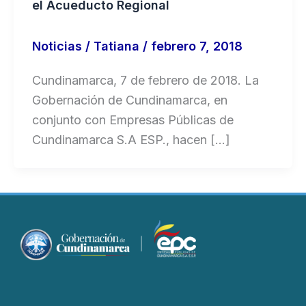
el Acueducto Regional
Noticias
/
Tatiana
/
febrero 7, 2018
Cundinamarca, 7 de febrero de 2018. La
Gobernación de Cundinamarca, en
conjunto con Empresas Públicas de
Cundinamarca S.A ESP., hacen […]