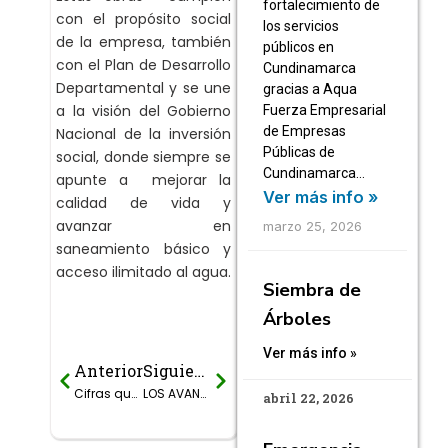
fortalecimiento de
con el propósito social
los servicios
de la empresa, también
públicos en
con el Plan de Desarrollo
Cundinamarca
Departamental y se une
gracias a Aqua
a la visión del Gobierno
Fuerza Empresarial
de Empresas
Nacional de la inversión
Públicas de
social, donde siempre se
Cundinamarca…
apunte a mejorar la
Ver más info »
calidad de vida y
avanzar en
marzo 25, 2026
saneamiento básico y
acceso ilimitado al agua.
Siembra de
Árboles
Ver más info »
Anterior
Siguiente
Prev
Next
Cifras que cuentan historias
LOS AVANCES DE AGUA A LA VEREDA EN ESTE 2023
abril 22, 2026