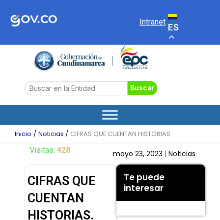
Ir
al
Intranet
ES
contenido
Search
Buscar
Inicio
Noticias
CIFRAS QUE CUENTAN HISTORIAS.
Visitas:
428
mayo 23, 2023
Noticias
Te puede
CIFRAS QUE
interesar
CUENTAN
HISTORIAS.