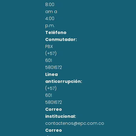
8:00
am a
4:00
p.m.
Teléfono
Conmutador:
PBX
(+57)
601
5801672
Linea
anticorrupción:
(+57)
601
5801672
Correo
institucional:
contactenos@epc.com.co
Correo