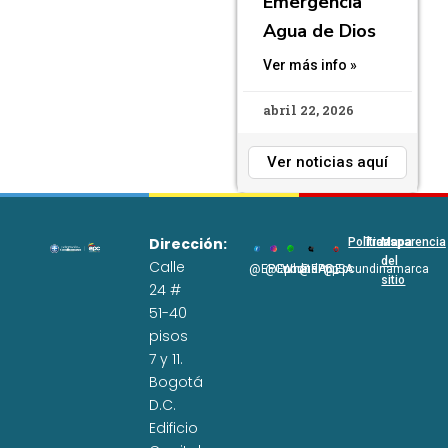
Emergencia
Agua de Dios
Ver más info »
abril 22, 2026
Ver noticias aquí
Dirección:
Políticas
Transparencia
Mapa
del
Calle
@EPCundi
@Epcundi
WhatsApp
@EPC_SA
@Epcundinamarca
sitio
24 #
51-40
pisos
7 y 11.
Bogotá
D.C.
Edificio