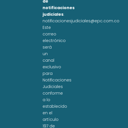
de
notificaciones
judiciales
:
notificacionesjudiciales@epc.com.co
Este
correo
electrónico
será
un
canal
exclusivo
para
Notificaciones
Judiciales
conforme
a lo
establecido
en el
artículo
197 de