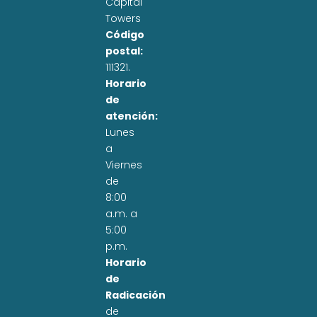
Capital
Towers
Código
postal:
111321.
Horario
de
atención:
Lunes
a
Viernes
de
8:00
a.m. a
5:00
p.m.
Horario
de
Radicación
de