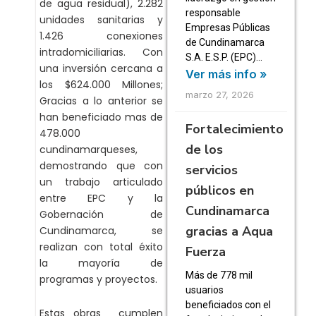
de agua residual), 2.282
responsable
unidades sanitarias y
Empresas Públicas
1.426 conexiones
de Cundinamarca
intradomiciliarias. Con
S.A. E.S.P. (EPC)…
una inversión cercana a
Ver más info »
los $624.000 Millones;
marzo 27, 2026
Gracias a lo anterior se
han beneficiado mas de
Fortalecimiento
478.000
de los
cundinamarqueses,
demostrando que con
servicios
un trabajo articulado
públicos en
entre EPC y la
Cundinamarca
Gobernación de
gracias a Aqua
Cundinamarca, se
realizan con total éxito
Fuerza
la mayoría de
Más de 778 mil
programas y proyectos.
usuarios
beneficiados con el
Estas obras cumplen