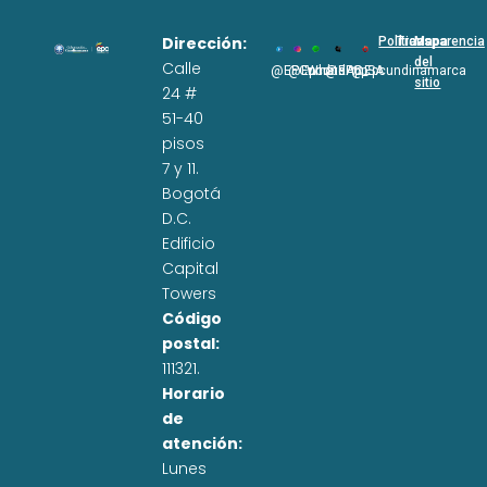
Dirección:
Políticas
Transparencia
Mapa
del
Calle
@EPCundi
@Epcundi
WhatsApp
@EPC_SA
@Epcundinamarca
sitio
24 #
51-40
pisos
7 y 11.
Bogotá
D.C.
Edificio
Capital
Towers
Código
postal:
111321.
Horario
de
atención:
Lunes