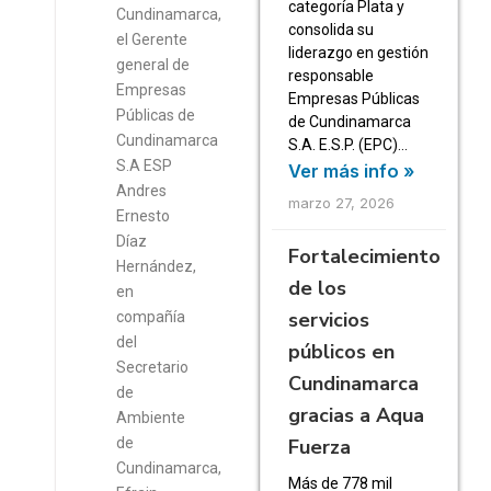
categoría Plata y
Cundinamarca,
consolida su
el Gerente
liderazgo en gestión
general de
responsable
Empresas
Empresas Públicas
Públicas de
de Cundinamarca
Cundinamarca
S.A. E.S.P. (EPC)…
S.A ESP
Ver más info »
Andres
marzo 27, 2026
Ernesto
Díaz
Fortalecimiento
Hernández,
de los
en
servicios
compañía
del
públicos en
Secretario
Cundinamarca
de
gracias a Aqua
Ambiente
Fuerza
de
Cundinamarca,
Más de 778 mil