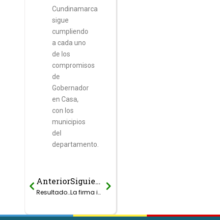
Cundinamarca
sigue
cumpliendo
a cada uno
de los
compromisos
de
Gobernador
en Casa,
con los
municipios
del
departamento.
Anterior
Siguiente
Prev
Next
Resultados convocatoria a presentar expresiones de interés para la la confirmación de una alianza estratégica para el proyecto – planta de aprovechamiento de residuos sólidos del norte del departamento
La firma internacional Bureau Veritas certificó a Empresas Públicas de Cundinamarca S.A ESP., en el Sistema de Gestión de Calidad, bajo los requisitos de las normas ISO 9001:2015.