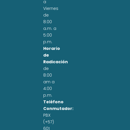
a
Viernes
de
8:00
a.m. a
5:00
p.m.
Horario
de
Radicación
de
8:00
am a
4:00
p.m.
Teléfono
Conmutador:
PBX
(+57)
601