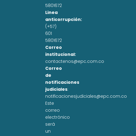
5801672
Linea
anticorrupción:
(+57)
601
5801672
Correo
institucional:
contactenos@epc.com.co
Correo
de
notificaciones
judiciales
:
notificacionesjudiciales@epc.com.co
Este
correo
electrónico
será
un