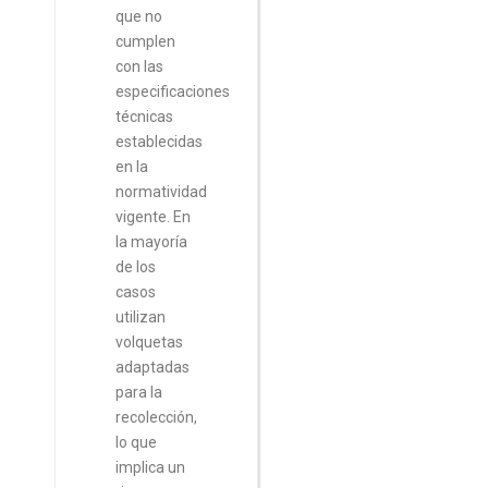
que no
cumplen
con las
especificaciones
técnicas
establecidas
en la
normatividad
vigente. En
la mayoría
de los
casos
utilizan
volquetas
adaptadas
para la
recolección,
lo que
implica un