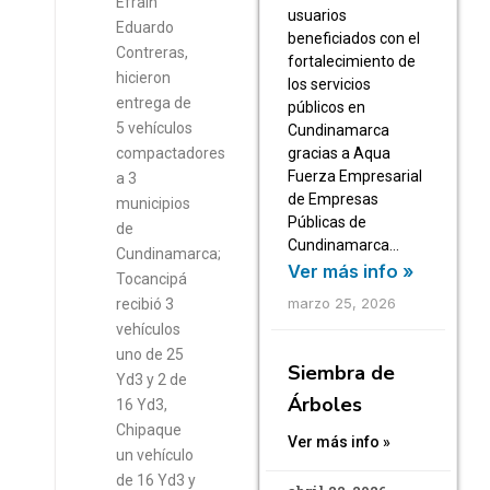
Efrain
usuarios
Eduardo
beneficiados con el
Contreras,
fortalecimiento de
hicieron
los servicios
entrega de
públicos en
5 vehículos
Cundinamarca
gracias a Aqua
compactadores
Fuerza Empresarial
a 3
de Empresas
municipios
Públicas de
de
Cundinamarca…
Cundinamarca;
Ver más info »
Tocancipá
marzo 25, 2026
recibió 3
vehículos
uno de 25
Siembra de
Yd3 y 2 de
Árboles
16 Yd3,
Chipaque
Ver más info »
un vehículo
de 16 Yd3 y