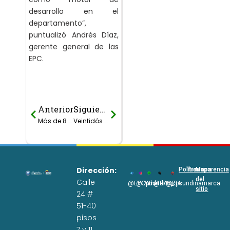
desarrollo en el
departamento”,
puntualizó Andrés Díaz,
gerente general de las
EPC.
Anterior
Siguiente
Prev
Next
Más de 8 mil millones en materia de saneamiento básico, agua potable y residuos sólidos en Fusagasugá.
Veintidós carros compactadores de basuras se entregarán durante el 2018.
Dirección:
Políticas
Transparencia
Mapa
del
Calle
@EPCundi
@Epcundi
WhatsApp
@EPC_SA
@Epcundinamarca
sitio
24 #
51-40
pisos
7 y 11.