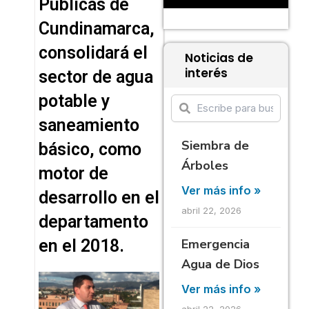
Públicas de
Cundinamarca,
consolidará el
Noticias de
interés
sector de agua
potable y
saneamiento
Siembra de
básico, como
Árboles
motor de
Ver más info »
desarrollo en el
abril 22, 2026
departamento
en el 2018.
Emergencia
Agua de Dios
Ver más info »
abril 22, 2026