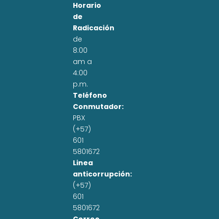
Horario
de
Radicación
de
8:00
am a
4:00
p.m.
Teléfono
Conmutador:
PBX
(+57)
601
5801672
Linea
anticorrupción:
(+57)
601
5801672