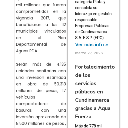
categoría Plata y
mil millones que fueron
consolida su
comprometidos en la
liderazgo en gestión
vigencia 2017, que
responsable
beneficiaran a los 112
Empresas Públicas
municipios vinculados
de Cundinamarca
en el Plan
S.A. E.S.P. (EPC)…
Departamental de
Ver más info »
Aguas PDA.
marzo 27, 2026
Serán más de 4.135
Fortalecimiento
unidades sanitarias con
de los
una inversión estimada
servicios
en obra de 50.318
millones de pesos, 17
públicos en
vehículos
Cundinamarca
compactadores de
gracias a Aqua
basuras con una
Fuerza
inversión aproximada de
8.500 millones de pesos ,
Más de 778 mil