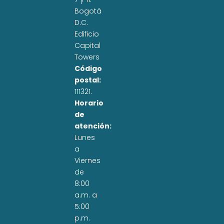
Bogotá
D.C.
Edificio
Capital
Towers
Código
postal:
111321.
Horario
de
atención:
Lunes
a
Viernes
de
8:00
a.m. a
5:00
p.m.