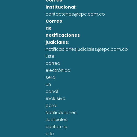
Correo
institucional:
contactenos@epc.com.co
Correo
de
notificaciones
judiciales
:
notificacionesjudiciales@epc.com.co
Este
correo
electrónico
será
un
canal
exclusivo
para
Notificaciones
Judiciales
conforme
a lo