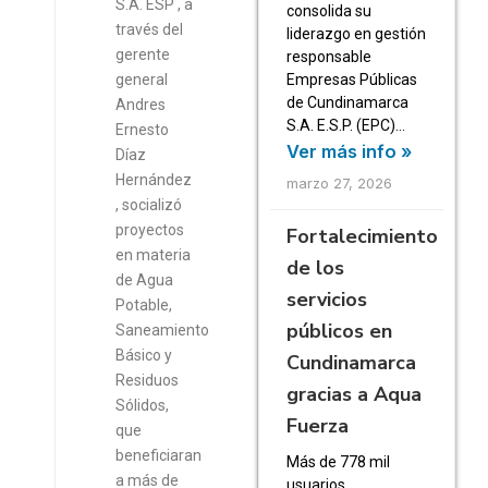
S.A. ESP , a
consolida su
través del
liderazgo en gestión
gerente
responsable
general
Empresas Públicas
de Cundinamarca
Andres
S.A. E.S.P. (EPC)…
Ernesto
Ver más info »
Díaz
Hernández
marzo 27, 2026
, socializó
proyectos
Fortalecimiento
en materia
de los
de Agua
servicios
Potable,
públicos en
Saneamiento
Básico y
Cundinamarca
Residuos
gracias a Aqua
Sólidos,
Fuerza
que
beneficiaran
Más de 778 mil
a más de
usuarios