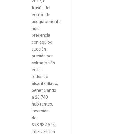
2017, a
través del
equipo de
aseguramiento
hizo
presencia
con equipo
succión
presión por
colmatación
en las
redes de
alcantarillado,
beneficiando
a 26.740
habitantes,
inversión
de
$73.937.594.
Intervención