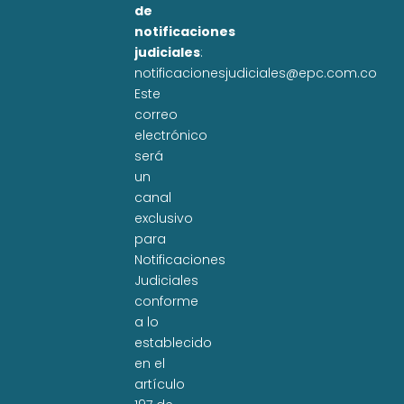
de
notificaciones
judiciales
:
notificacionesjudiciales@epc.com.co
Este
correo
electrónico
será
un
canal
exclusivo
para
Notificaciones
Judiciales
conforme
a lo
establecido
en el
artículo