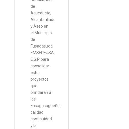
de
Acueducto,
Alcantarillado
y Aseo en
el Municipio
de
Fusagasugá
EMSERFUSA
E.S.P para
consolidar
estos
proyectos
que
brindaran a
los
Fusagasugueños
calidad
continuidad
y la