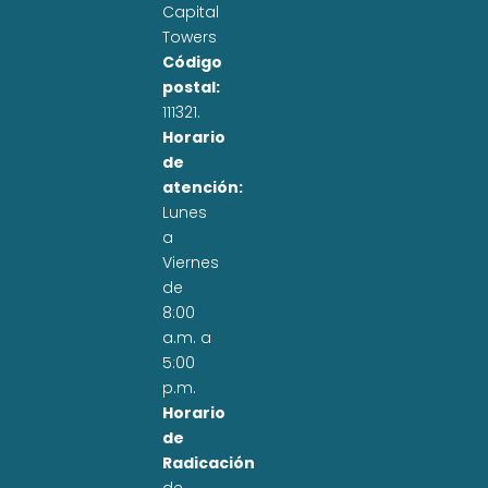
Capital
Towers
Código
postal:
111321.
Horario
de
atención:
Lunes
a
Viernes
de
8:00
a.m. a
5:00
p.m.
Horario
de
Radicación