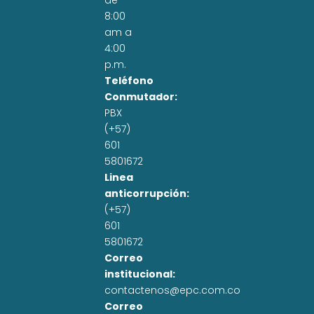
de
8:00
am a
4:00
p.m.
Teléfono
Conmutador:
PBX
(+57)
601
5801672
Linea
anticorrupción:
(+57)
601
5801672
Correo
institucional:
contactenos@epc.com.co
Correo