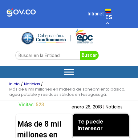
Ir
al
Intranet
ES
contenido
Search
Buscar
Inicio
Noticias
Más de 8 mil millones en materia de saneamiento básico,
agua potable y residuos sólidos en Fusagasugá.
Visitas:
523
enero 26, 2018
Noticias
Te puede
Más de 8 mil
interesar
millones en